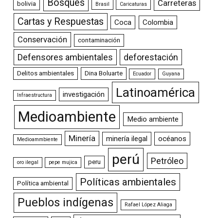
Bosques
Carreteras
bolivia
Brasil
Caricaturas
Cartas y Respuestas
Coca
Colombia
Conservación
contaminación
Defensores ambientales
deforestación
Delitos ambientales
Dina Boluarte
Ecuador
Guyana
Latinoamérica
investigación
Infraestructura
Medioambiente
Medio ambiente
Minería
minería ilegal
océanos
Medioammbiente
perú
Petróleo
peru
oro ilegal
pepe mujica
Políticas ambientales
Política ambiental
Pueblos indígenas
Rafael López Aliaga