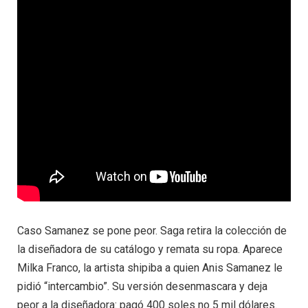
Caso Samanez se pone peor. Saga retira la colección de
la diseñadora de su catálogo y remata su ropa. Aparece
Milka Franco, la artista shipiba a quien Anis Samanez le
pidió “intercambio”. Su versión desenmascara y deja
peor a la diseñadora: pagó 400 soles no 5 mil dólares.