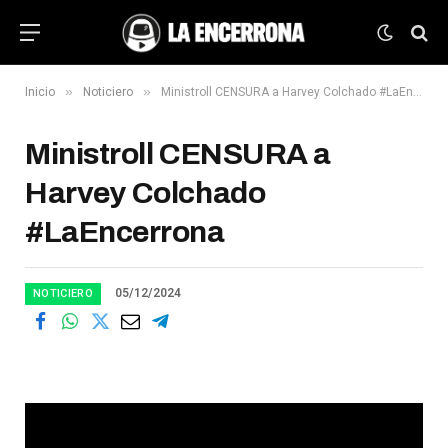
»
»
Inicio
Noticiero
Ministroll CENSURA a Harvey Colchado #LaEncerrona
Ministroll CENSURA a
Harvey Colchado
#LaEncerrona
05/12/2024
NOTICIERO