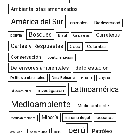
Ambientalistas amenazados
América del Sur
animales
Biodiversidad
Bosques
Carreteras
bolivia
Brasil
Caricaturas
Cartas y Respuestas
Coca
Colombia
Conservación
contaminación
Defensores ambientales
deforestación
Delitos ambientales
Dina Boluarte
Ecuador
Guyana
Latinoamérica
investigación
Infraestructura
Medioambiente
Medio ambiente
Minería
minería ilegal
océanos
Medioammbiente
perú
Petróleo
peru
oro ilegal
pepe mujica