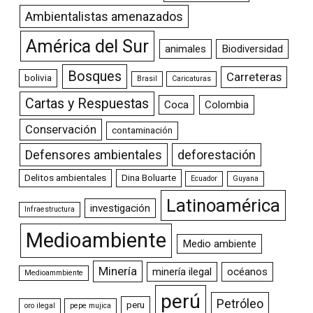
Ambientalistas amenazados
América del Sur
animales
Biodiversidad
Bosques
Carreteras
bolivia
Brasil
Caricaturas
Cartas y Respuestas
Coca
Colombia
Conservación
contaminación
Defensores ambientales
deforestación
Delitos ambientales
Dina Boluarte
Ecuador
Guyana
Latinoamérica
investigación
Infraestructura
Medioambiente
Medio ambiente
Minería
minería ilegal
océanos
Medioammbiente
perú
Petróleo
peru
oro ilegal
pepe mujica