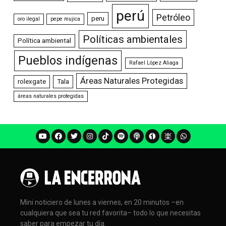
perú
Petróleo
peru
oro ilegal
pepe mujica
Políticas ambientales
Política ambiental
Pueblos indígenas
Rafael López Aliaga
Áreas Naturales Protegidas
rolexgate
Tala
áreas naturales protegidas
Mini noticiero de lunes a viernes, en 20 minutos –en
cualquiera que sea tu red favorita– todo lo que necesitas
saber para empezar tu día.