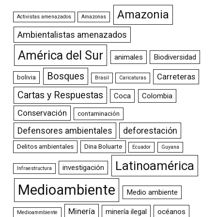
Amazonia
Activistas amenazados
Amazonas
Ambientalistas amenazados
América del Sur
animales
Biodiversidad
Bosques
Carreteras
bolivia
Brasil
Caricaturas
Cartas y Respuestas
Coca
Colombia
Conservación
contaminación
Defensores ambientales
deforestación
Delitos ambientales
Dina Boluarte
Ecuador
Guyana
Latinoamérica
investigación
Infraestructura
Medioambiente
Medio ambiente
Minería
minería ilegal
océanos
Medioammbiente