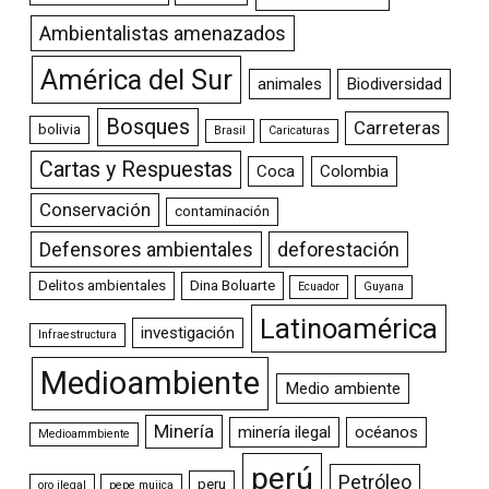
Ambientalistas amenazados
América del Sur
animales
Biodiversidad
Bosques
Carreteras
bolivia
Brasil
Caricaturas
Cartas y Respuestas
Coca
Colombia
Conservación
contaminación
Defensores ambientales
deforestación
Delitos ambientales
Dina Boluarte
Ecuador
Guyana
Latinoamérica
investigación
Infraestructura
Medioambiente
Medio ambiente
Minería
minería ilegal
océanos
Medioammbiente
perú
Petróleo
peru
oro ilegal
pepe mujica