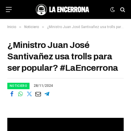
»
»
Inicio
Noticiero
¿Ministro Juan José Santivañez usa trolls para ser popular? #LaEncerrona
¿Ministro Juan José
Santivañez usa trolls para
ser popular? #LaEncerrona
28/11/2024
NOTICIERO