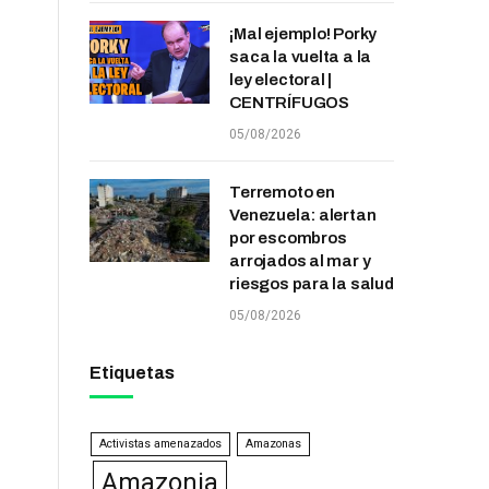
¡Mal ejemplo! Porky
saca la vuelta a la
ley electoral |
CENTRÍFUGOS
05/08/2026
Terremoto en
Venezuela: alertan
por escombros
arrojados al mar y
riesgos para la salud
05/08/2026
Etiquetas
Activistas amenazados
Amazonas
Amazonia