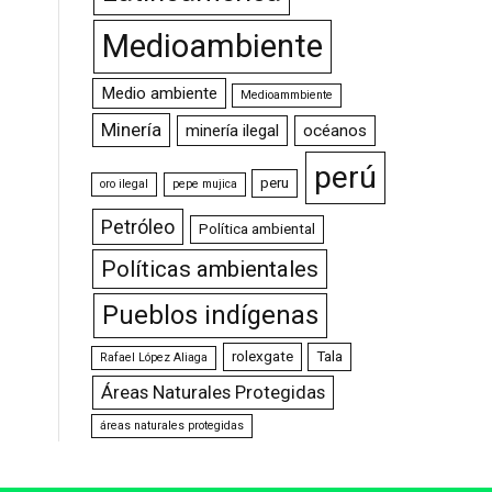
Medioambiente
Medio ambiente
Medioammbiente
Minería
minería ilegal
océanos
perú
peru
oro ilegal
pepe mujica
Petróleo
Política ambiental
Políticas ambientales
Pueblos indígenas
rolexgate
Tala
Rafael López Aliaga
Áreas Naturales Protegidas
áreas naturales protegidas