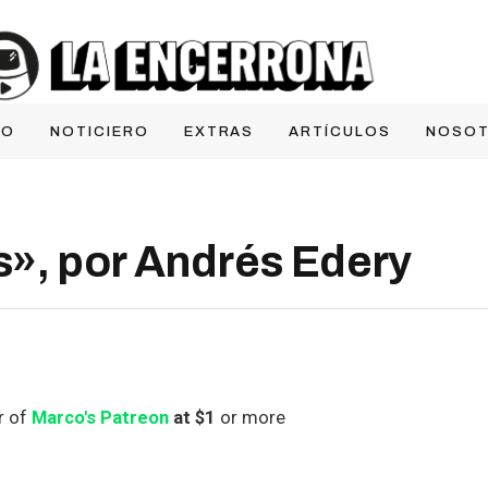
IO
NOTICIERO
EXTRAS
ARTÍCULOS
NOSO
», por Andrés Edery
r of
Marco's Patreon
at $1
or more