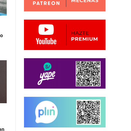
zo
en