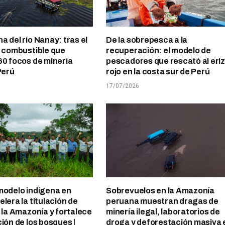
a del río Nanay: tras el
De la sobrepesca a la
l combustible que
recuperación: el modelo de
60 focos de minería
pescadores que rescató al eri
Perú
rojo en la costa sur de Perú
17/07/2026
modelo indígena en
Sobrevuelos en la Amazonía
lera la titulación de
peruana muestran dragas de
n la Amazonía y fortalece
minería ilegal, laboratorios de
ción de los bosques |
droga y deforestación masiva 