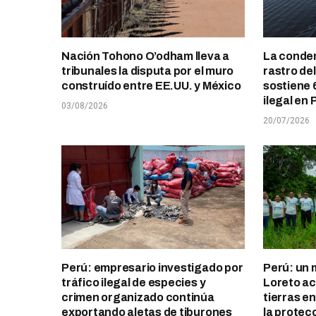
Nación Tohono O’odham lleva a
La conden
tribunales la disputa por el muro
rastro de
construído entre EE.UU. y México
sostiene 
ilegal en 
03/08/2026
20/07/2026
Perú: empresario investigado por
Perú: un 
tráfico ilegal de especies y
Loreto ace
crimen organizado continúa
tierras e
exportando aletas de tiburones
la protec