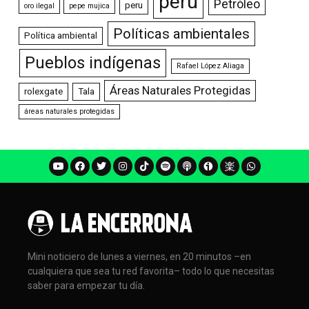
perú
Petróleo
peru
oro ilegal
pepe mujica
Políticas ambientales
Política ambiental
Pueblos indígenas
Rafael López Aliaga
Áreas Naturales Protegidas
rolexgate
Tala
áreas naturales protegidas
Mini noticiero de lunes a viernes, en 20 minutos –en
cualquiera que sea tu red favorita– todo lo que necesitas
saber para empezar tu día.