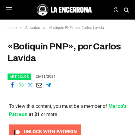
»
»
Inicio
Artículos
«Botiquín PNP», por Carlos Lavida
«Botiquín PNP», por Carlos
Lavida
26/11/2024
ARTÍCULOS
To view this content, you must be a member of
Marco's
Patreon
at $1
or more
UNLOCK WITH PATREON