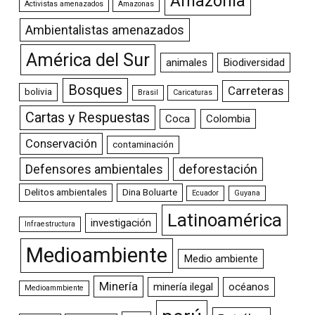
Amazonia
Activistas amenazados
Amazonas
Ambientalistas amenazados
América del Sur
animales
Biodiversidad
Bosques
Carreteras
bolivia
Brasil
Caricaturas
Cartas y Respuestas
Coca
Colombia
Conservación
contaminación
Defensores ambientales
deforestación
Delitos ambientales
Dina Boluarte
Ecuador
Guyana
Latinoamérica
investigación
Infraestructura
Medioambiente
Medio ambiente
Minería
minería ilegal
océanos
Medioammbiente