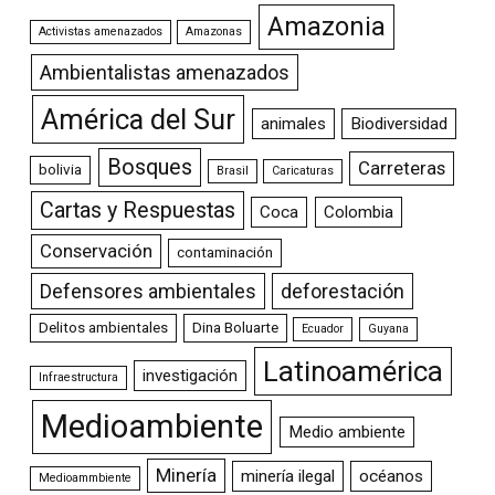
Amazonia
Activistas amenazados
Amazonas
Ambientalistas amenazados
América del Sur
animales
Biodiversidad
Bosques
Carreteras
bolivia
Brasil
Caricaturas
Cartas y Respuestas
Coca
Colombia
Conservación
contaminación
Defensores ambientales
deforestación
Delitos ambientales
Dina Boluarte
Ecuador
Guyana
Latinoamérica
investigación
Infraestructura
Medioambiente
Medio ambiente
Minería
minería ilegal
océanos
Medioammbiente