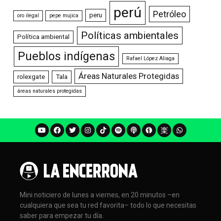
perú
Petróleo
peru
oro ilegal
pepe mujica
Políticas ambientales
Política ambiental
Pueblos indígenas
Rafael López Aliaga
Áreas Naturales Protegidas
rolexgate
Tala
áreas naturales protegidas
Mini noticiero de lunes a viernes, en 20 minutos –en
cualquiera que sea tu red favorita– todo lo que necesitas
saber para empezar tu día.