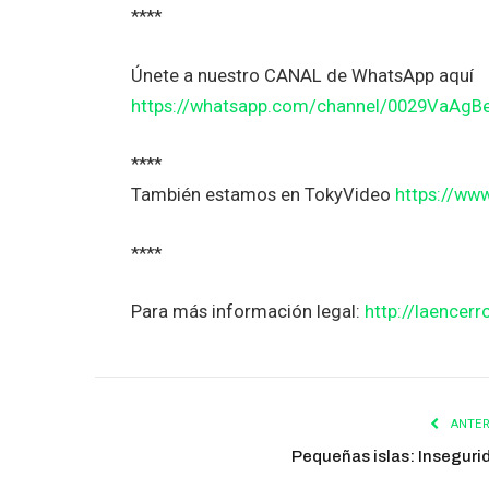
****
Únete a nuestro CANAL de WhatsApp aquí
https://whatsapp.com/channel/0029VaAg
****
También estamos en TokyVideo
https://ww
****
Para más información legal:
http://laencerr
ANTER
Pequeñas islas: Inseguri