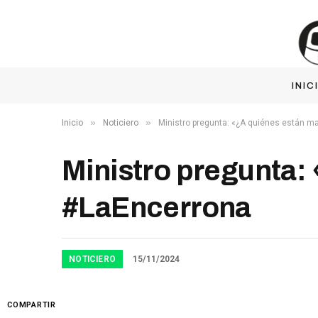
INIC
»
»
Inicio
Noticiero
Ministro pregunta: «¿A quiénes están 
Ministro pregunta:
#LaEncerrona
NOTICIERO
15/11/2024
COMPARTIR