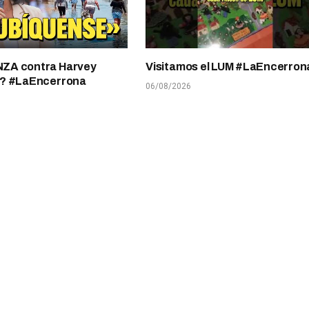
A contra Harvey
Visitamos el LUM #LaEncerron
? #LaEncerrona
06/08/2026