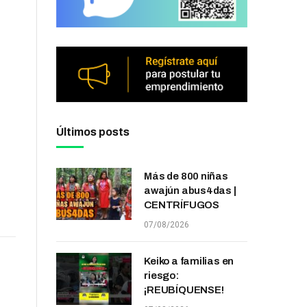
Últimos posts
Más de 800 niñas
awajún abus4das |
CENTRÍFUGOS
07/08/2026
Keiko a familias en
riesgo:
¡REUBÍQUENSE!