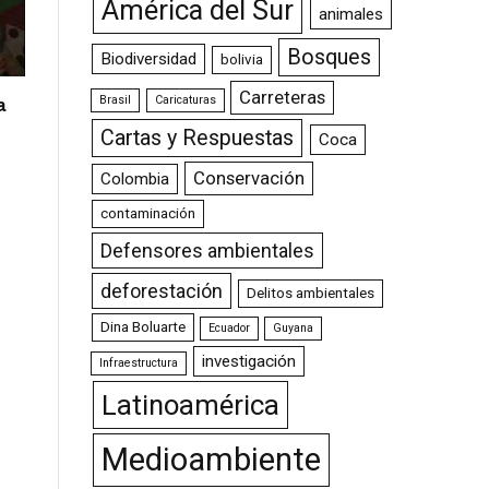
América del Sur
animales
Bosques
Biodiversidad
bolivia
Carreteras
Brasil
Caricaturas
a
Cartas y Respuestas
Coca
Conservación
Colombia
contaminación
Defensores ambientales
deforestación
Delitos ambientales
Dina Boluarte
Ecuador
Guyana
investigación
Infraestructura
Latinoamérica
Medioambiente