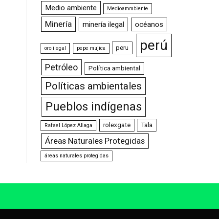
Medio ambiente
Medioammbiente
Minería
minería ilegal
océanos
perú
peru
oro ilegal
pepe mujica
Petróleo
Política ambiental
Políticas ambientales
Pueblos indígenas
rolexgate
Tala
Rafael López Aliaga
Áreas Naturales Protegidas
áreas naturales protegidas