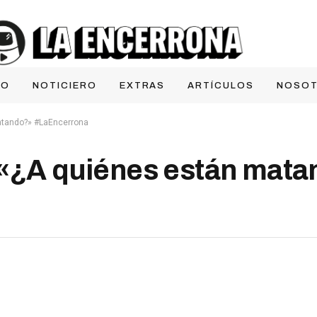
IO
NOTICIERO
EXTRAS
ARTÍCULOS
NOSO
matando?» #LaEncerrona
 «¿A quiénes están mat