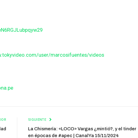
BeN6RGJLubpqyw29
w.tokyvideo.com/user/marcosifuentes/videos
ona.pe
IOR
SIGUIENTE
dad
La Chismería: «LOCO» Vargas ¿mintió?, y el tinder
en épocas de #apec | CanalYa 15/11/2024