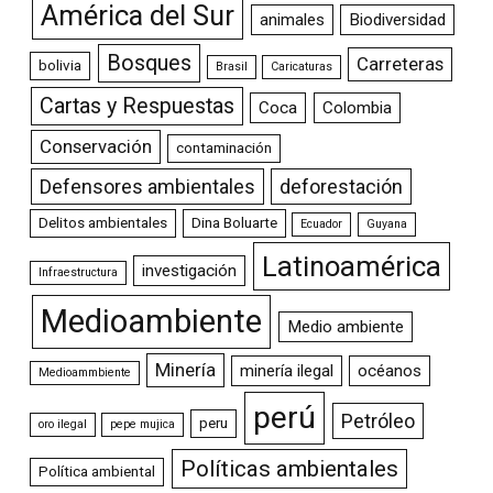
América del Sur
animales
Biodiversidad
Bosques
Carreteras
bolivia
Brasil
Caricaturas
Cartas y Respuestas
Coca
Colombia
Conservación
contaminación
Defensores ambientales
deforestación
Delitos ambientales
Dina Boluarte
Ecuador
Guyana
Latinoamérica
investigación
Infraestructura
Medioambiente
Medio ambiente
Minería
minería ilegal
océanos
Medioammbiente
perú
Petróleo
peru
oro ilegal
pepe mujica
Políticas ambientales
Política ambiental