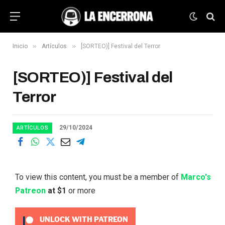
»
»
Inicio
Artículos
[SORTEO)] Festival del Terror
[SORTEO)] Festival del
Terror
29/10/2024
ARTÍCULOS
To view this content, you must be a member of
Marco's
Patreon
at $1
or more
UNLOCK WITH PATREON