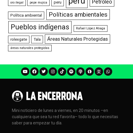
perú
Petróleo
peru
oro ilegal
pepe mujica
Políticas ambientales
Política ambiental
Pueblos indígenas
Rafael López Aliaga
Áreas Naturales Protegidas
rolexgate
Tala
áreas naturales protegidas
Mini noticiero de lunes a viernes, en 20 minutos –en
cualquiera que sea tu red favorita– todo lo que necesitas
saber para empezar tu día.