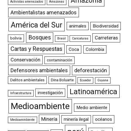
Amazonia
Activistas amenazados
Amazonas
Ambientalistas amenazados
América del Sur
animales
Biodiversidad
Bosques
Carreteras
bolivia
Brasil
Caricaturas
Cartas y Respuestas
Coca
Colombia
Conservación
contaminación
Defensores ambientales
deforestación
Delitos ambientales
Dina Boluarte
Ecuador
Guyana
Latinoamérica
investigación
Infraestructura
Medioambiente
Medio ambiente
Minería
minería ilegal
océanos
Medioammbiente