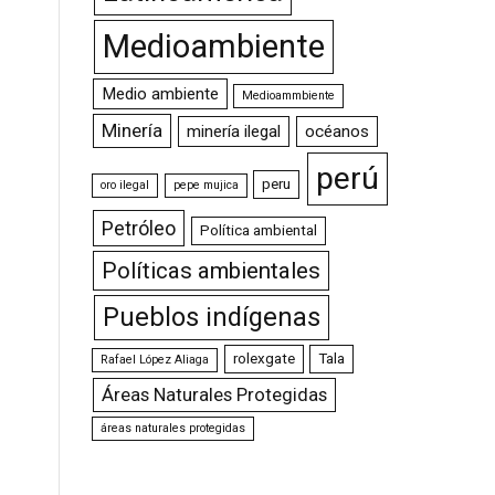
Medioambiente
Medio ambiente
Medioammbiente
Minería
minería ilegal
océanos
perú
peru
oro ilegal
pepe mujica
Petróleo
Política ambiental
Políticas ambientales
Pueblos indígenas
rolexgate
Tala
Rafael López Aliaga
Áreas Naturales Protegidas
áreas naturales protegidas