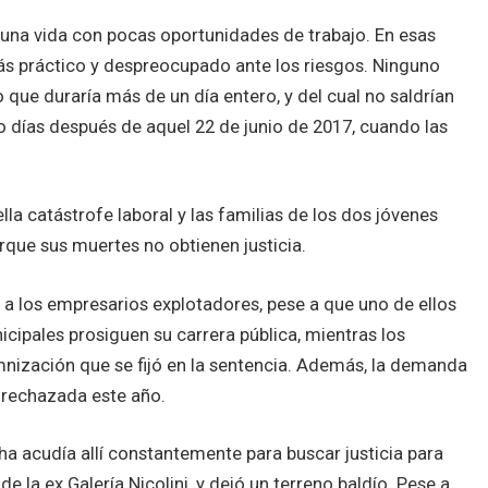
una vida con pocas oportunidades de trabajo. En esas
ás práctico y despreocupado ante los riesgos. Ninguno
o que duraría más de un día entero, y del cual no saldrían
 días después de aquel 22 de junio de 2017, cuando las
la catástrofe laboral y las familias de los dos jóvenes
que sus muertes no obtienen justicia.
l a los empresarios explotadores, pese a que uno de ellos
cipales prosiguen su carrera pública, mientras los
emnización que se fijó en la sentencia. Además, la demanda
 rechazada este año.
ha acudía allí constantemente para buscar justicia para
 de la ex Galería Nicolini, y dejó un terreno baldío. Pese a