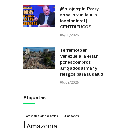
¡Mal ejemplo! Porky
saca la vuelta a la
ley electoral |
CENTRÍFUGOS
05/08/2026
Terremoto en
Venezuela: alertan
por escombros
arrojados al mar y
riesgos para la salud
05/08/2026
Etiquetas
Activistas amenazados
Amazonas
Amazonia