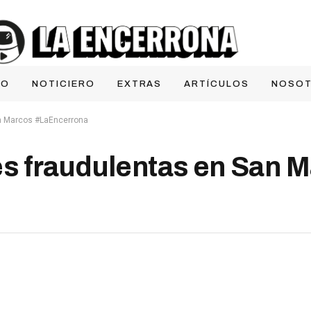
IO
NOTICIERO
EXTRAS
ARTÍCULOS
NOSO
n Marcos #LaEncerrona
s fraudulentas en San 