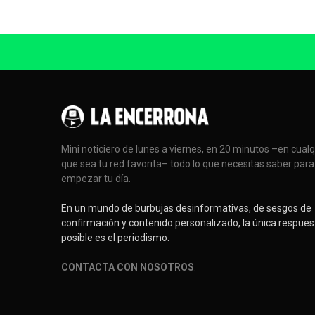
Mini noticiero de lunes a viernes, en 20 minutos –en cual
que sea tu red favorita– todo lo que necesitas saber para
empezar tu día.
En un mundo de burbujas desinformativas, de sesgos de
confirmación y contenido personalizado, la única respues
posible es el periodismo.
CONTACTA CON NOSOTROS
.