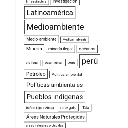
investigación
Infraestructura
Latinoamérica
Medioambiente
Medio ambiente
Medioammbiente
Minería
minería ilegal
océanos
perú
peru
oro ilegal
pepe mujica
Petróleo
Política ambiental
Políticas ambientales
Pueblos indígenas
rolexgate
Tala
Rafael López Aliaga
Áreas Naturales Protegidas
áreas naturales protegidas