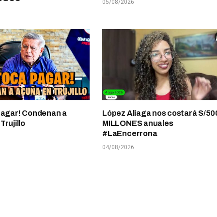
05/08/2026
pagar! Condenan a
López Aliaga nos costará S/50
rujillo
MILLONES anuales
#LaEncerrona
04/08/2026