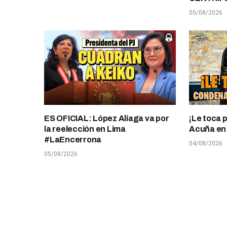
05/08/2026
ES OFICIAL: López Aliaga va por
¡Le toca 
la reelección en Lima
Acuña en T
#LaEncerrona
04/08/2026
05/08/2026