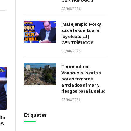
CENTRÍFUGOS
05/08/2026
¡Mal ejemplo! Porky
saca la vuelta a la
ley electoral |
CENTRÍFUGOS
05/08/2026
Terremoto en
Venezuela: alertan
por escombros
arrojados al mar y
riesgos para la salud
05/08/2026
Etiquetas
lta
OS