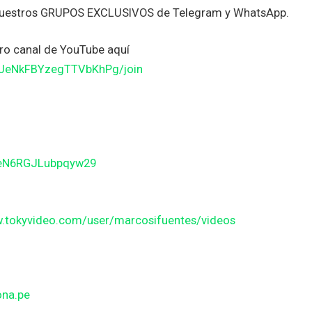
nuestros GRUPOS EXCLUSIVOS de Telegram y WhatsApp.
o canal de YouTube aquí
JJeNkFBYzegTTVbKhPg/join
BeN6RGJLubpqyw29
w.tokyvideo.com/user/marcosifuentes/videos
ona.pe