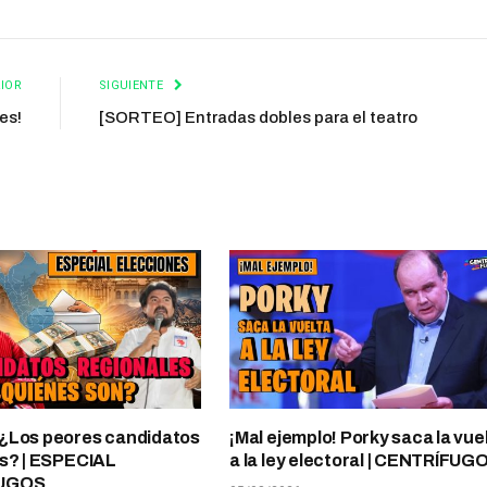
IOR
SIGUIENTE
es!
[SORTEO] Entradas dobles para el teatro
¿Los peores candidatos
¡Mal ejemplo! Porky saca la vue
s? | ESPECIAL
a la ley electoral | CENTRÍFUG
UGOS