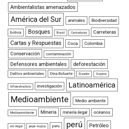
Ambientalistas amenazados
América del Sur
animales
Biodiversidad
Bosques
Carreteras
bolivia
Brasil
Caricaturas
Cartas y Respuestas
Coca
Colombia
Conservación
contaminación
Defensores ambientales
deforestación
Delitos ambientales
Dina Boluarte
Ecuador
Guyana
Latinoamérica
investigación
Infraestructura
Medioambiente
Medio ambiente
Minería
minería ilegal
océanos
Medioammbiente
perú
Petróleo
peru
oro ilegal
pepe mujica