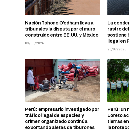
Nación Tohono O’odham lleva a
La conden
tribunales la disputa por el muro
rastro de
construído entre EE.UU. y México
sostiene 
ilegal en 
03/08/2026
20/07/2026
Perú: empresario investigado por
Perú: un 
tráfico ilegal de especies y
Loreto ace
crimen organizado continúa
tierras e
exportando aletas de tiburones
la protec