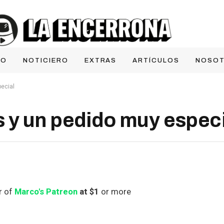
IO
NOTICIERO
EXTRAS
ARTÍCULOS
NOSO
ecial
 y un pedido muy especi
r of
Marco's Patreon
at $1
or more