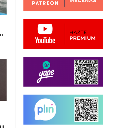
zo
en