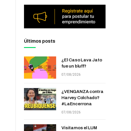
Últimos posts
¿El Caso Lava Jato
fue un bluff?
07/08/2026
¿VENGANZA contra
Harvey Colchado?
#LaEncerrona
07/08/2026
Visitamos el LUM