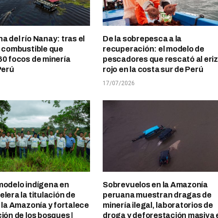
a del río Nanay: tras el
De la sobrepesca a la
l combustible que
recuperación: el modelo de
60 focos de minería
pescadores que rescató al eri
Perú
rojo en la costa sur de Perú
17/07/2026
modelo indígena en
Sobrevuelos en la Amazonía
lera la titulación de
peruana muestran dragas de
n la Amazonía y fortalece
minería ilegal, laboratorios de
ción de los bosques |
droga y deforestación masiva 