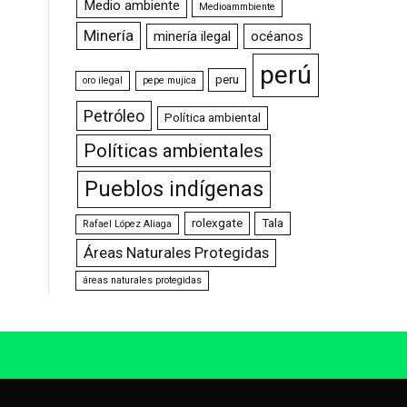
Medio ambiente
Medioammbiente
Minería
minería ilegal
océanos
perú
peru
oro ilegal
pepe mujica
Petróleo
Política ambiental
Políticas ambientales
Pueblos indígenas
rolexgate
Tala
Rafael López Aliaga
Áreas Naturales Protegidas
áreas naturales protegidas