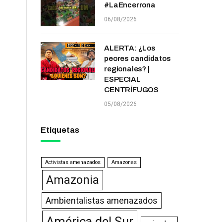
#LaEncerrona
06/08/2026
ALERTA: ¿Los
peores candidatos
regionales? |
ESPECIAL
CENTRÍFUGOS
05/08/2026
Etiquetas
Activistas amenazados
Amazonas
Amazonia
Ambientalistas amenazados
América del Sur