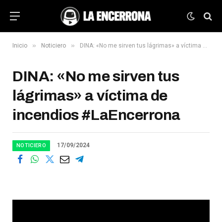
»
»
Inicio
Noticiero
DINA: «No me sirven tus lágrimas» a víctima de incendios #LaEncerrona
DINA: «No me sirven tus
lágrimas» a víctima de
incendios #LaEncerrona
17/09/2024
NOTICIERO