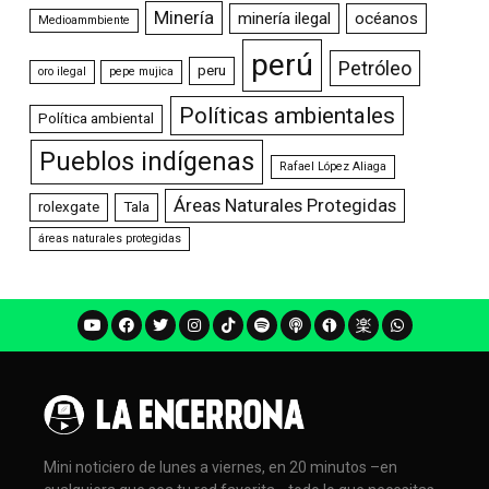
Minería
minería ilegal
océanos
Medioammbiente
perú
Petróleo
peru
oro ilegal
pepe mujica
Políticas ambientales
Política ambiental
Pueblos indígenas
Rafael López Aliaga
Áreas Naturales Protegidas
rolexgate
Tala
áreas naturales protegidas
Mini noticiero de lunes a viernes, en 20 minutos –en