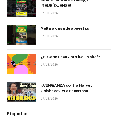
¡REUBÍQUENSE!
07/08/2026
Multa a casa de apuestas
07/08/2026
¿El Caso Lava Jato fue un bluff?
07/08/2026
¿VENGANZA contra Harvey
Colchado? #LaEncerrona
07/08/2026
Etiquetas