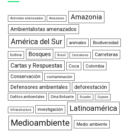
Amazonia
Activistas amenazados
Amazonas
Ambientalistas amenazados
América del Sur
animales
Biodiversidad
Bosques
Carreteras
bolivia
Brasil
Caricaturas
Cartas y Respuestas
Coca
Colombia
Conservación
contaminación
Defensores ambientales
deforestación
Delitos ambientales
Dina Boluarte
Ecuador
Guyana
Latinoamérica
investigación
Infraestructura
Medioambiente
Medio ambiente