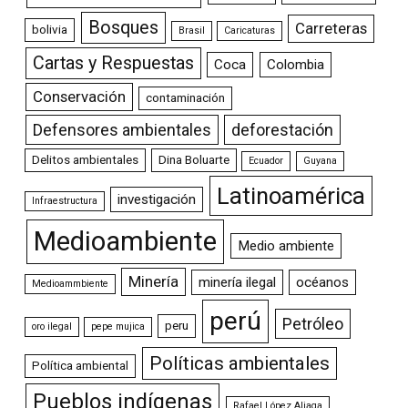
Bosques
Carreteras
bolivia
Brasil
Caricaturas
Cartas y Respuestas
Coca
Colombia
Conservación
contaminación
Defensores ambientales
deforestación
Delitos ambientales
Dina Boluarte
Ecuador
Guyana
Latinoamérica
investigación
Infraestructura
Medioambiente
Medio ambiente
Minería
minería ilegal
océanos
Medioammbiente
perú
Petróleo
peru
oro ilegal
pepe mujica
Políticas ambientales
Política ambiental
Pueblos indígenas
Rafael López Aliaga