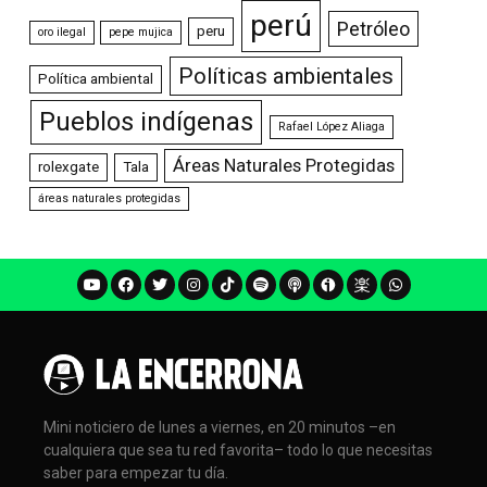
perú
Petróleo
peru
oro ilegal
pepe mujica
Políticas ambientales
Política ambiental
Pueblos indígenas
Rafael López Aliaga
Áreas Naturales Protegidas
rolexgate
Tala
áreas naturales protegidas
Mini noticiero de lunes a viernes, en 20 minutos –en
cualquiera que sea tu red favorita– todo lo que necesitas
saber para empezar tu día.