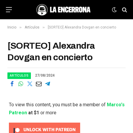
»
»
Inicio
Artículos
[SORTEO] Alexandra Dovgan en concierto
[SORTEO] Alexandra
Dovgan en concierto
27/08/2024
ARTÍCULOS
To view this content, you must be a member of
Marco's
Patreon
at $1
or more
UNLOCK WITH PATREON