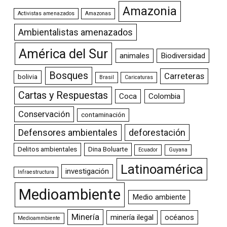
Amazonia
Activistas amenazados
Amazonas
Ambientalistas amenazados
América del Sur
animales
Biodiversidad
Bosques
Carreteras
bolivia
Brasil
Caricaturas
Cartas y Respuestas
Coca
Colombia
Conservación
contaminación
Defensores ambientales
deforestación
Delitos ambientales
Dina Boluarte
Ecuador
Guyana
Latinoamérica
investigación
Infraestructura
Medioambiente
Medio ambiente
Minería
minería ilegal
océanos
Medioammbiente