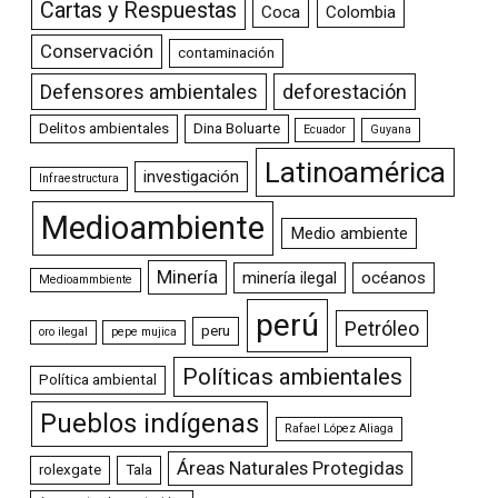
Cartas y Respuestas
Coca
Colombia
Conservación
contaminación
Defensores ambientales
deforestación
Delitos ambientales
Dina Boluarte
Ecuador
Guyana
Latinoamérica
investigación
Infraestructura
Medioambiente
Medio ambiente
Minería
minería ilegal
océanos
Medioammbiente
perú
Petróleo
peru
oro ilegal
pepe mujica
Políticas ambientales
Política ambiental
Pueblos indígenas
Rafael López Aliaga
Áreas Naturales Protegidas
rolexgate
Tala