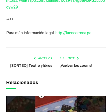
https://whatsapp.com/channel/0029VaAgBeN6RGJLubp
qyw29
****
Para más información legal:
http://laencerrona.pe
ANTERIOR
SIGUIENTE
[SORTEO] Teatro y libros
¡Vuelven los zooms!
Relacionados