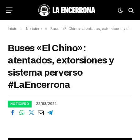
»
»
Inicio
Noticiero
Buses «El Chino»: atentados, extorsiones y sistema perverso #LaEncerrona
Buses «El Chino»:
atentados, extorsiones y
sistema perverso
#LaEncerrona
22/08/2024
NOTICIERO