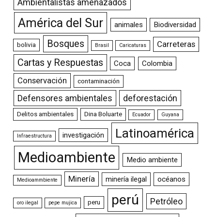
Ambientalistas amenazados
América del Sur
animales
Biodiversidad
Bosques
Carreteras
bolivia
Brasil
Caricaturas
Cartas y Respuestas
Coca
Colombia
Conservación
contaminación
Defensores ambientales
deforestación
Delitos ambientales
Dina Boluarte
Ecuador
Guyana
Latinoamérica
investigación
Infraestructura
Medioambiente
Medio ambiente
Minería
minería ilegal
océanos
Medioammbiente
perú
Petróleo
peru
oro ilegal
pepe mujica