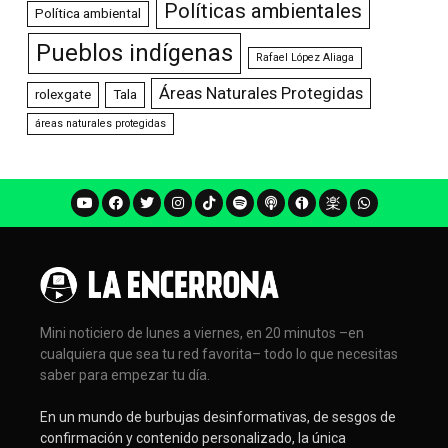
Políticas ambientales
Política ambiental
Pueblos indígenas
Rafael López Aliaga
Áreas Naturales Protegidas
rolexgate
Tala
áreas naturales protegidas
Mini noticiero de lunes a viernes, en 20 minutos –en
cualquiera que sea tu red favorita– todo lo que necesitas
saber para empezar tu día.
En un mundo de burbujas desinformativas, de sesgos de
confirmación y contenido personalizado, la única