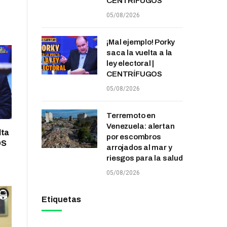
CENTRÍFUGOS
05/08/2026
¡Mal ejemplo! Porky
saca la vuelta a la
ley electoral |
CENTRÍFUGOS
05/08/2026
Terremoto en
Venezuela: alertan
lta
por escombros
OS
arrojados al mar y
riesgos para la salud
05/08/2026
Etiquetas