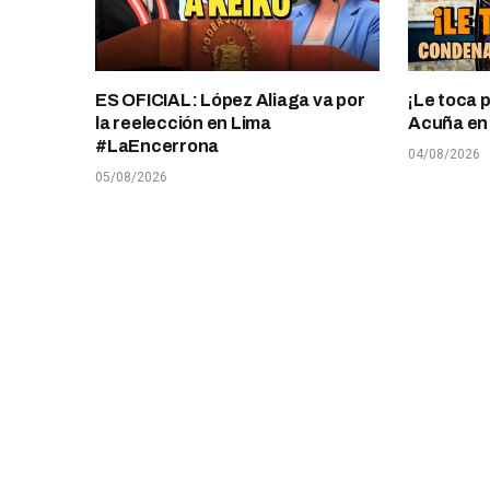
ES OFICIAL: López Aliaga va por
¡Le toca 
la reelección en Lima
Acuña en T
#LaEncerrona
04/08/2026
05/08/2026