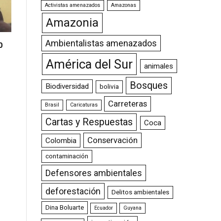
Activistas amenazados
Amazonas
Amazonia
Ambientalistas amenazados
0
América del Sur
animales
Bosques
Biodiversidad
bolivia
Carreteras
Brasil
Caricaturas
Cartas y Respuestas
Coca
Conservación
Colombia
contaminación
Defensores ambientales
deforestación
Delitos ambientales
Dina Boluarte
Ecuador
Guyana