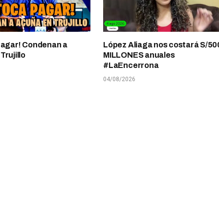
pagar! Condenan a
López Aliaga nos costará S/50
rujillo
MILLONES anuales
#LaEncerrona
04/08/2026