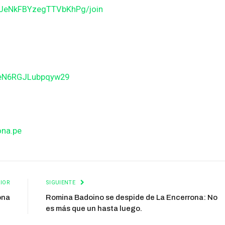
JJeNkFBYzegTTVbKhPg/join
BeN6RGJLubpqyw29
ona.pe
IOR
SIGUIENTE
ona
Romina Badoino se despide de La Encerrona: No
es más que un hasta luego.