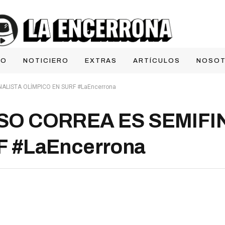
IO
NOTICIERO
EXTRAS
ARTÍCULOS
NOSO
ALISTA OLÍMPICO EN SURF #LaEncerrona
SO CORREA ES SEMIFI
 #LaEncerrona