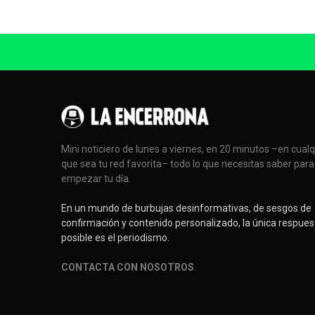
Mini noticiero de lunes a viernes, en 20 minutos –en cual
que sea tu red favorita– todo lo que necesitas saber para
empezar tu día.
En un mundo de burbujas desinformativas, de sesgos de
confirmación y contenido personalizado, la única respues
posible es el periodismo.
CONTACTA CON NOSOTROS
.