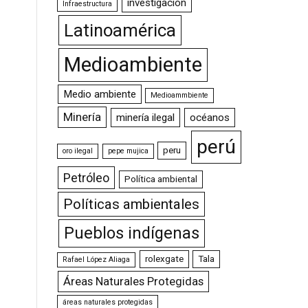
investigación
Infraestructura
Latinoamérica
Medioambiente
Medio ambiente
Medioammbiente
Minería
minería ilegal
océanos
perú
peru
oro ilegal
pepe mujica
Petróleo
Política ambiental
Políticas ambientales
Pueblos indígenas
rolexgate
Tala
Rafael López Aliaga
Áreas Naturales Protegidas
áreas naturales protegidas