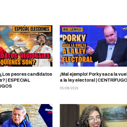
¿Los peores candidatos
¡Mal ejemplo! Porky saca la vue
s? | ESPECIAL
a la ley electoral | CENTRÍFUG
UGOS
05/08/2026