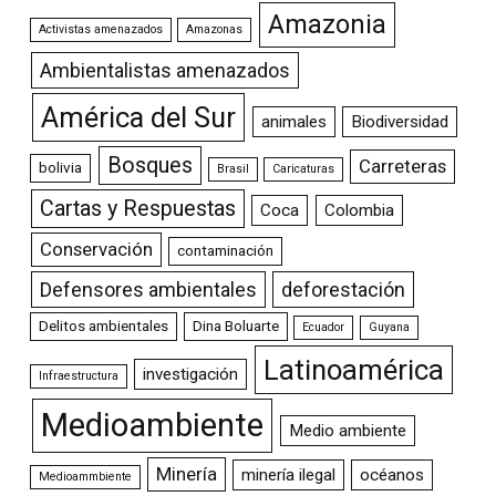
Amazonia
Activistas amenazados
Amazonas
Ambientalistas amenazados
América del Sur
animales
Biodiversidad
Bosques
Carreteras
bolivia
Brasil
Caricaturas
Cartas y Respuestas
Coca
Colombia
Conservación
contaminación
Defensores ambientales
deforestación
Delitos ambientales
Dina Boluarte
Ecuador
Guyana
Latinoamérica
investigación
Infraestructura
Medioambiente
Medio ambiente
Minería
minería ilegal
océanos
Medioammbiente