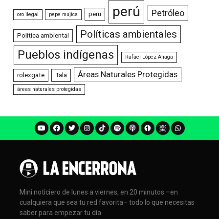
perú
Petróleo
peru
oro ilegal
pepe mujica
Políticas ambientales
Política ambiental
Pueblos indígenas
Rafael López Aliaga
Áreas Naturales Protegidas
rolexgate
Tala
áreas naturales protegidas
Mini noticiero de lunes a viernes, en 20 minutos –en
cualquiera que sea tu red favorita– todo lo que necesitas
saber para empezar tu día.