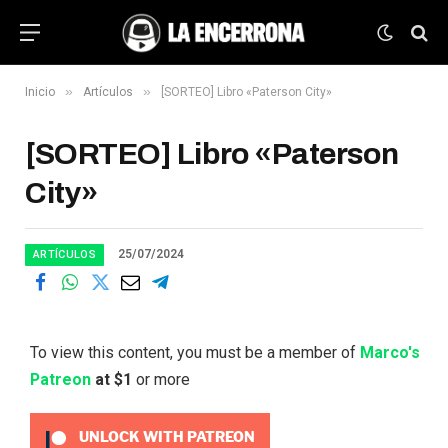
»
»
Inicio
Artículos
[SORTEO] Libro «Paterson City»
[SORTEO] Libro «Paterson
City»
25/07/2024
ARTÍCULOS
To view this content, you must be a member of
Marco's
Patreon
at $1
or more
UNLOCK WITH PATREON