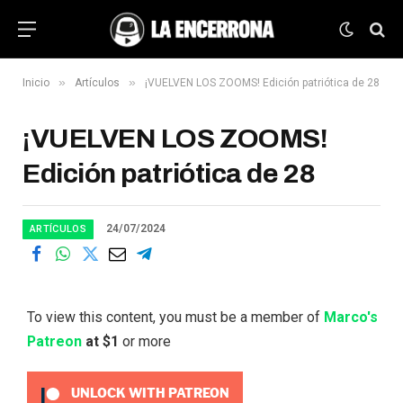
»
»
Inicio
Artículos
¡VUELVEN LOS ZOOMS! Edición patriótica de 28
¡VUELVEN LOS ZOOMS!
Edición patriótica de 28
24/07/2024
ARTÍCULOS
To view this content, you must be a member of
Marco's
Patreon
at $1
or more
UNLOCK WITH PATREON