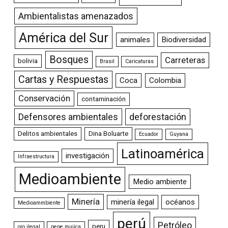
Ambientalistas amenazados
América del Sur
animales
Biodiversidad
Bosques
Carreteras
bolivia
Brasil
Caricaturas
Cartas y Respuestas
Coca
Colombia
Conservación
contaminación
Defensores ambientales
deforestación
Delitos ambientales
Dina Boluarte
Ecuador
Guyana
Latinoamérica
investigación
Infraestructura
Medioambiente
Medio ambiente
Minería
minería ilegal
océanos
Medioammbiente
perú
Petróleo
peru
oro ilegal
pepe mujica