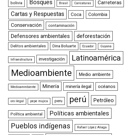
Bosques
Carreteras
bolivia
Brasil
Caricaturas
Cartas y Respuestas
Coca
Colombia
Conservación
contaminación
Defensores ambientales
deforestación
Delitos ambientales
Dina Boluarte
Ecuador
Guyana
Latinoamérica
investigación
Infraestructura
Medioambiente
Medio ambiente
Minería
minería ilegal
océanos
Medioammbiente
perú
Petróleo
peru
oro ilegal
pepe mujica
Políticas ambientales
Política ambiental
Pueblos indígenas
Rafael López Aliaga