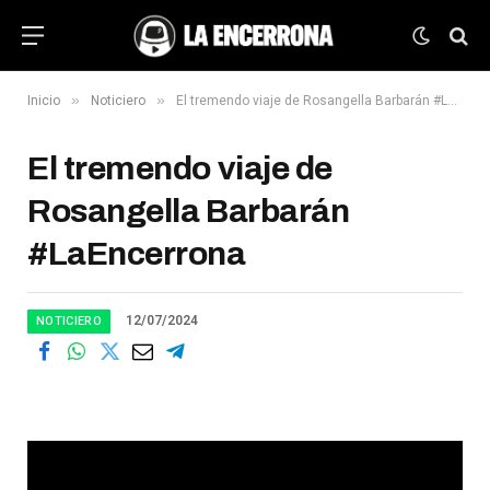
»
»
Inicio
Noticiero
El tremendo viaje de Rosangella Barbarán #LaEncerrona
El tremendo viaje de
Rosangella Barbarán
#LaEncerrona
12/07/2024
NOTICIERO