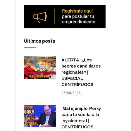
Últimos posts
ALERTA: ¿Los
peores candidatos
regionales? |
ESPECIAL
CENTRÍFUGOS
05/08/2026
¡Mal ejemplo! Porky
saca la vuelta a la
ley electoral |
CENTRÍFUGOS