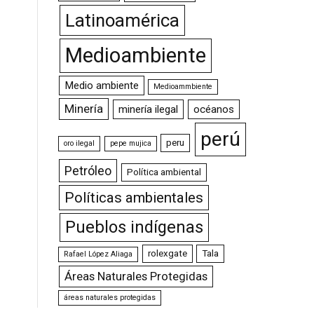
Latinoamérica
Medioambiente
Medio ambiente
Medioammbiente
Minería
minería ilegal
océanos
perú
peru
oro ilegal
pepe mujica
Petróleo
Política ambiental
Políticas ambientales
Pueblos indígenas
rolexgate
Tala
Rafael López Aliaga
Áreas Naturales Protegidas
áreas naturales protegidas