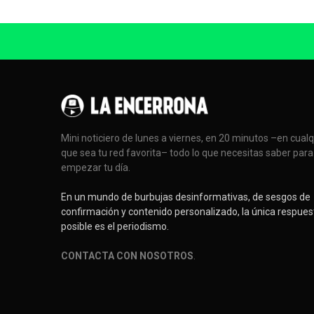
Mini noticiero de lunes a viernes, en 20 minutos –en cual
que sea tu red favorita– todo lo que necesitas saber para
empezar tu día.
En un mundo de burbujas desinformativas, de sesgos de
confirmación y contenido personalizado, la única respues
posible es el periodismo.
CONTACTA CON NOSOTROS
.