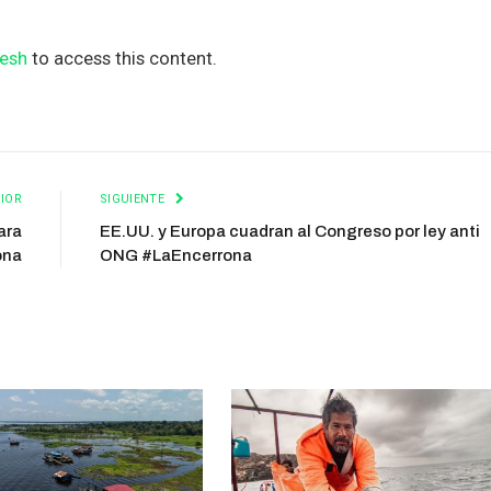
esh
to access this content.
IOR
SIGUIENTE
ara
EE.UU. y Europa cuadran al Congreso por ley anti
ona
ONG #LaEncerrona