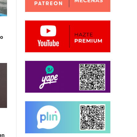
zo
en