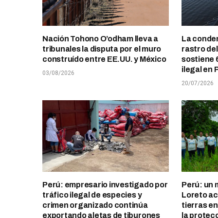
Nación Tohono O’odham lleva a
La conden
tribunales la disputa por el muro
rastro de
construído entre EE.UU. y México
sostiene 
ilegal en 
03/08/2026
20/07/2026
Perú: empresario investigado por
Perú: un 
tráfico ilegal de especies y
Loreto ace
crimen organizado continúa
tierras e
exportando aletas de tiburones
la protec