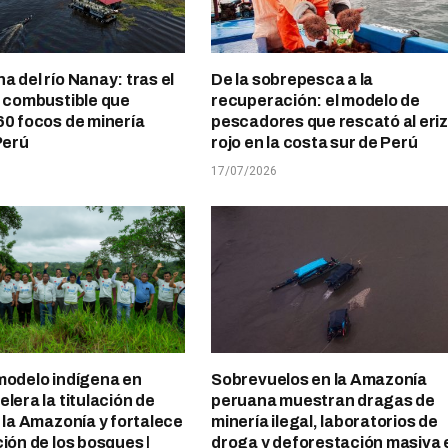
a del río Nanay: tras el
De la sobrepesca a la
l combustible que
recuperación: el modelo de
60 focos de minería
pescadores que rescató al eri
Perú
rojo en la costa sur de Perú
17/07/2026
modelo indígena en
Sobrevuelos en la Amazonía
lera la titulación de
peruana muestran dragas de
n la Amazonía y fortalece
minería ilegal, laboratorios de
ción de los bosques |
droga y deforestación masiva 