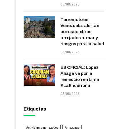
05/08/2026
Terremoto en
Venezuela: alertan
por escombros
arrojados al mar y
riesgos para la salud
05/08/2026
ES OFICIAL: López
Aliaga va por la
reelección en Lima
#LaEncerrona
05/08/2026
Etiquetas
Activistas amenazados
Amazonas