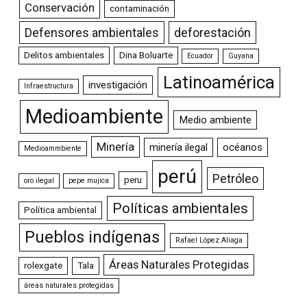
Conservación
contaminación
Defensores ambientales
deforestación
Delitos ambientales
Dina Boluarte
Ecuador
Guyana
Latinoamérica
investigación
Infraestructura
Medioambiente
Medio ambiente
Minería
minería ilegal
océanos
Medioammbiente
perú
Petróleo
peru
oro ilegal
pepe mujica
Políticas ambientales
Política ambiental
Pueblos indígenas
Rafael López Aliaga
Áreas Naturales Protegidas
rolexgate
Tala
áreas naturales protegidas