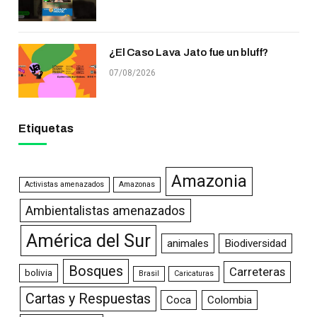
¿El Caso Lava Jato fue un bluff?
07/08/2026
Etiquetas
Amazonia
Activistas amenazados
Amazonas
Ambientalistas amenazados
América del Sur
animales
Biodiversidad
Bosques
Carreteras
bolivia
Brasil
Caricaturas
Cartas y Respuestas
Coca
Colombia