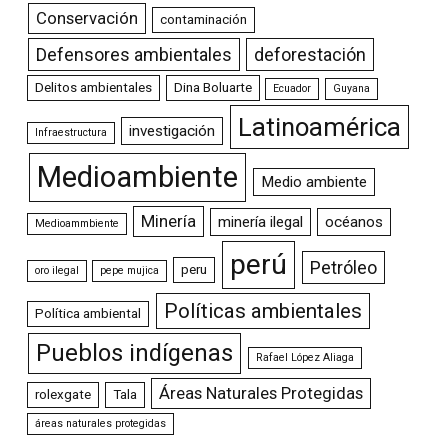
Conservación
contaminación
Defensores ambientales
deforestación
Delitos ambientales
Dina Boluarte
Ecuador
Guyana
Latinoamérica
investigación
Infraestructura
Medioambiente
Medio ambiente
Minería
minería ilegal
océanos
Medioammbiente
perú
Petróleo
peru
oro ilegal
pepe mujica
Políticas ambientales
Política ambiental
Pueblos indígenas
Rafael López Aliaga
Áreas Naturales Protegidas
rolexgate
Tala
áreas naturales protegidas