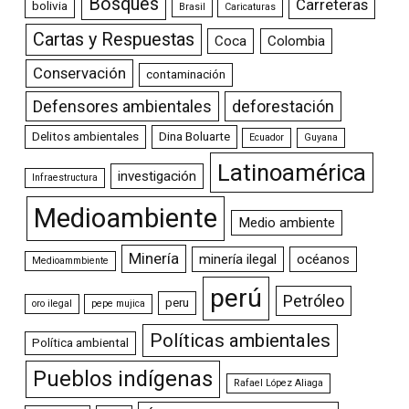
Bosques
Carreteras
bolivia
Brasil
Caricaturas
Cartas y Respuestas
Coca
Colombia
Conservación
contaminación
Defensores ambientales
deforestación
Delitos ambientales
Dina Boluarte
Ecuador
Guyana
Latinoamérica
investigación
Infraestructura
Medioambiente
Medio ambiente
Minería
minería ilegal
océanos
Medioammbiente
perú
Petróleo
peru
oro ilegal
pepe mujica
Políticas ambientales
Política ambiental
Pueblos indígenas
Rafael López Aliaga