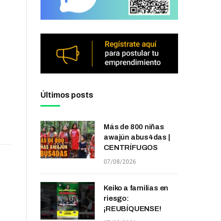
Últimos posts
Más de 800 niñas
awajún abus4das |
CENTRÍFUGOS
07/08/2026
Keiko a familias en
riesgo:
¡REUBÍQUENSE!