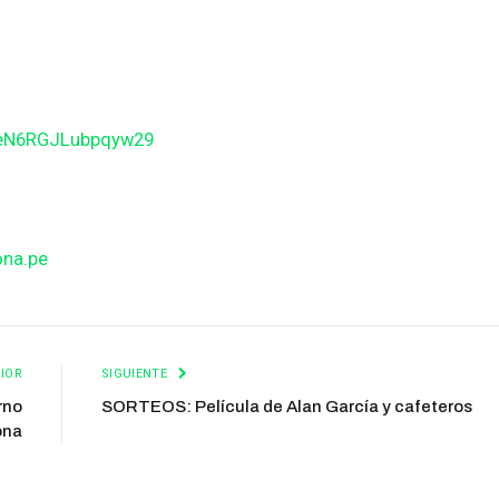
BeN6RGJLubpqyw29
ona.pe
IOR
SIGUIENTE
rno
SORTEOS: Película de Alan García y cafeteros
ona