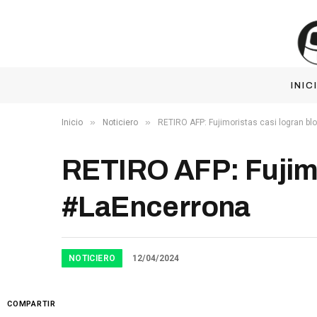
INIC
»
»
Inicio
Noticiero
RETIRO AFP: Fujimoristas casi logran b
RETIRO AFP: Fujimo
#LaEncerrona
NOTICIERO
12/04/2024
COMPARTIR