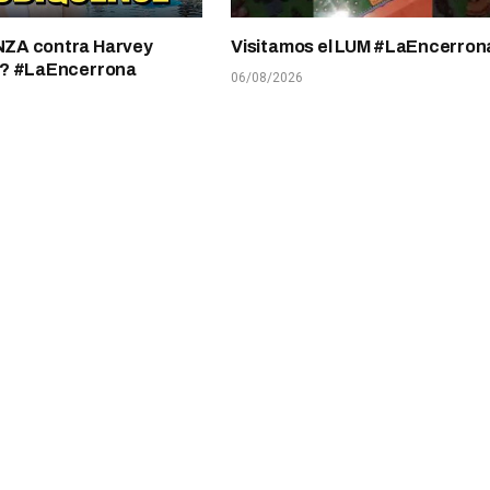
A contra Harvey
Visitamos el LUM #LaEncerron
? #LaEncerrona
06/08/2026