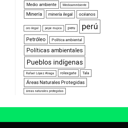
Medio ambiente
Medioammbiente
Minería
minería ilegal
océanos
perú
peru
oro ilegal
pepe mujica
Petróleo
Política ambiental
Políticas ambientales
Pueblos indígenas
rolexgate
Tala
Rafael López Aliaga
Áreas Naturales Protegidas
áreas naturales protegidas