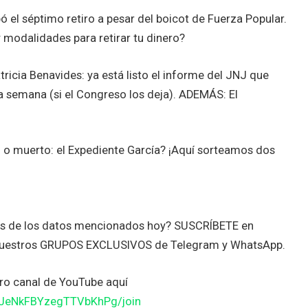
bó el séptimo retiro a pesar del boicot de Fuerza Popular.
y modalidades para retirar tu dinero?
icia Benavides: ya está listo el informe del JNJ que
ma semana (si el Congreso los deja). ADEMÁS: El
vo o muerto: el Expediente García? ¡Aquí sorteamos dos
tes de los datos mencionados hoy? SUSCRÍBETE en
nuestros GRUPOS EXCLUSIVOS de Telegram y WhatsApp.
o canal de YouTube aquí
JJeNkFBYzegTTVbKhPg/join