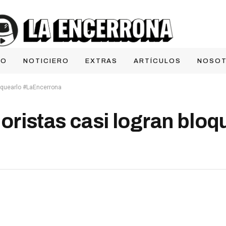
IO
NOTICIERO
EXTRAS
ARTÍCULOS
NOSO
loquearlo #LaEncerrona
ristas casi logran bloq