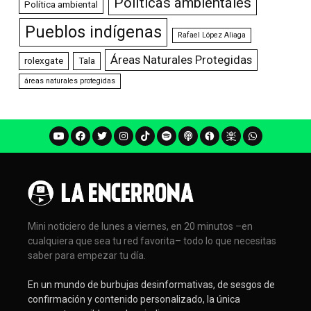
Políticas ambientales
Política ambiental
Pueblos indígenas
Rafael López Aliaga
Áreas Naturales Protegidas
rolexgate
Tala
áreas naturales protegidas
Mini noticiero de lunes a viernes, en 20 minutos –en
cualquiera que sea tu red favorita– todo lo que necesitas
saber para empezar tu día.
En un mundo de burbujas desinformativas, de sesgos de
confirmación y contenido personalizado, la única