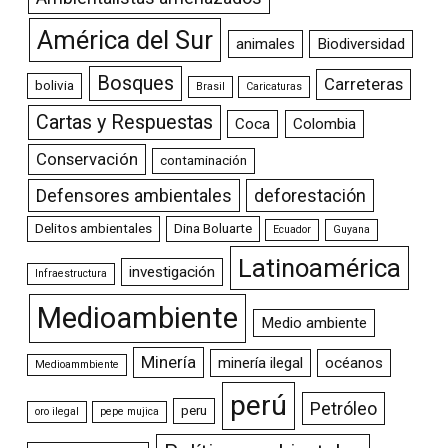
América del Sur
animales
Biodiversidad
Bosques
Carreteras
bolivia
Brasil
Caricaturas
Cartas y Respuestas
Coca
Colombia
Conservación
contaminación
Defensores ambientales
deforestación
Delitos ambientales
Dina Boluarte
Ecuador
Guyana
Latinoamérica
investigación
Infraestructura
Medioambiente
Medio ambiente
Minería
minería ilegal
océanos
Medioammbiente
perú
Petróleo
peru
oro ilegal
pepe mujica