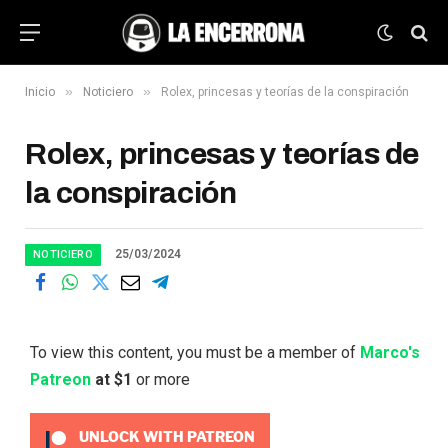
»
»
Inicio
Noticiero
Rolex, princesas y teorías de la conspiración
Rolex, princesas y teorías de
la conspiración
25/03/2024
NOTICIERO
To view this content, you must be a member of
Marco's
Patreon
at $1
or more
UNLOCK WITH PATREON