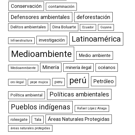
Conservación
contaminación
Defensores ambientales
deforestación
Delitos ambientales
Dina Boluarte
Ecuador
Guyana
Latinoamérica
investigación
Infraestructura
Medioambiente
Medio ambiente
Minería
minería ilegal
océanos
Medioammbiente
perú
Petróleo
peru
oro ilegal
pepe mujica
Políticas ambientales
Política ambiental
Pueblos indígenas
Rafael López Aliaga
Áreas Naturales Protegidas
rolexgate
Tala
áreas naturales protegidas