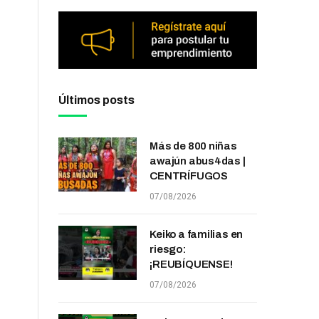
Últimos posts
Más de 800 niñas
awajún abus4das |
CENTRÍFUGOS
07/08/2026
Keiko a familias en
riesgo:
¡REUBÍQUENSE!
07/08/2026