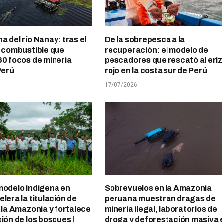
a del río Nanay: tras el
De la sobrepesca a la
l combustible que
recuperación: el modelo de
60 focos de minería
pescadores que rescató al eri
Perú
rojo en la costa sur de Perú
17/07/2026
modelo indígena en
Sobrevuelos en la Amazonía
lera la titulación de
peruana muestran dragas de
n la Amazonía y fortalece
minería ilegal, laboratorios de
ción de los bosques |
droga y deforestación masiva 