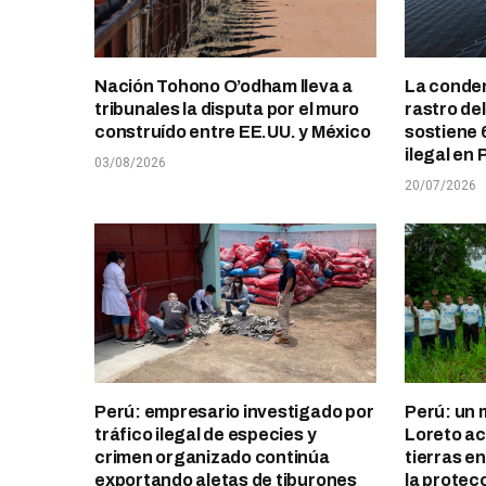
Nación Tohono O’odham lleva a
La conden
tribunales la disputa por el muro
rastro de
construído entre EE.UU. y México
sostiene 
ilegal en 
03/08/2026
20/07/2026
Perú: empresario investigado por
Perú: un 
tráfico ilegal de especies y
Loreto ace
crimen organizado continúa
tierras e
exportando aletas de tiburones
la protec