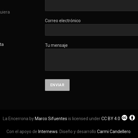
quiera
Correo electrónico
ta
Tu mensaje
La Encerrona by
Marco Sifuentes
is licensed under
CC BY 4.0
Con el apoyo de
Internews
. Diseño y desarrollo
Carmi Candellero
.