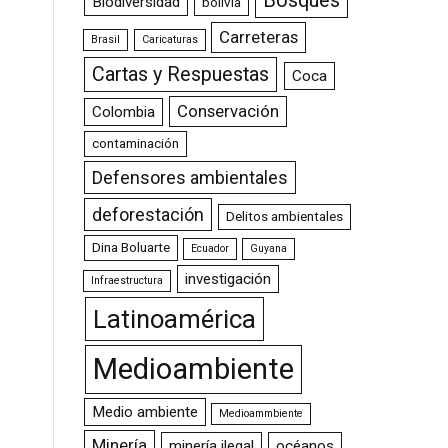
Bosques
Biodiversidad
bolivia
Carreteras
Brasil
Caricaturas
Cartas y Respuestas
Coca
Conservación
Colombia
contaminación
Defensores ambientales
deforestación
Delitos ambientales
Dina Boluarte
Ecuador
Guyana
investigación
Infraestructura
Latinoamérica
Medioambiente
Medio ambiente
Medioammbiente
Minería
minería ilegal
océanos