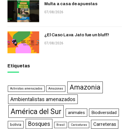
Multa a casa de apuestas
07/08/2026
¿El Caso Lava Jato fue un bluff?
07/08/2026
Etiquetas
Amazonia
Activistas amenazados
Amazonas
Ambientalistas amenazados
América del Sur
animales
Biodiversidad
Bosques
Carreteras
bolivia
Brasil
Caricaturas