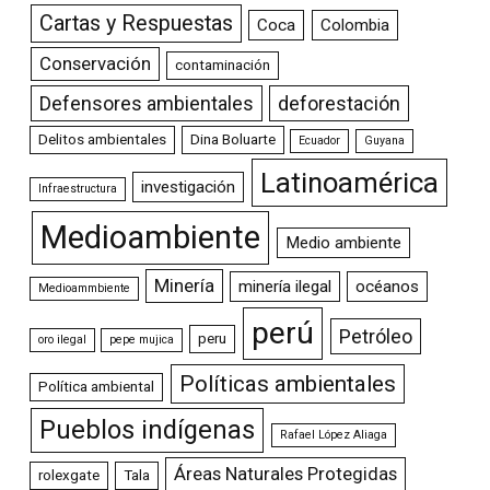
Cartas y Respuestas
Coca
Colombia
Conservación
contaminación
Defensores ambientales
deforestación
Delitos ambientales
Dina Boluarte
Ecuador
Guyana
Latinoamérica
investigación
Infraestructura
Medioambiente
Medio ambiente
Minería
minería ilegal
océanos
Medioammbiente
perú
Petróleo
peru
oro ilegal
pepe mujica
Políticas ambientales
Política ambiental
Pueblos indígenas
Rafael López Aliaga
Áreas Naturales Protegidas
rolexgate
Tala