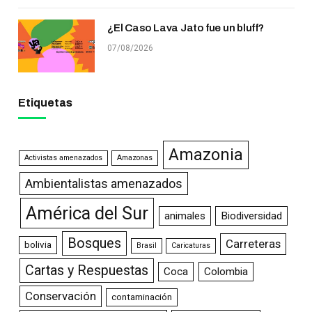
¿El Caso Lava Jato fue un bluff?
07/08/2026
Etiquetas
Amazonia
Activistas amenazados
Amazonas
Ambientalistas amenazados
América del Sur
animales
Biodiversidad
Bosques
Carreteras
bolivia
Brasil
Caricaturas
Cartas y Respuestas
Coca
Colombia
Conservación
contaminación