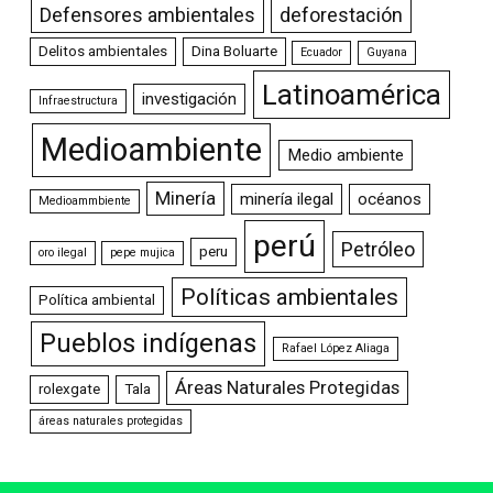
Defensores ambientales
deforestación
Delitos ambientales
Dina Boluarte
Ecuador
Guyana
Latinoamérica
investigación
Infraestructura
Medioambiente
Medio ambiente
Minería
minería ilegal
océanos
Medioammbiente
perú
Petróleo
peru
oro ilegal
pepe mujica
Políticas ambientales
Política ambiental
Pueblos indígenas
Rafael López Aliaga
Áreas Naturales Protegidas
rolexgate
Tala
áreas naturales protegidas