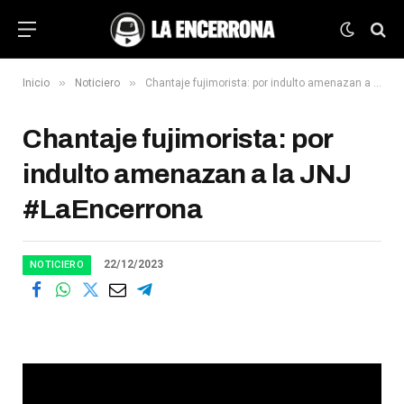
»
»
Inicio
Noticiero
Chantaje fujimorista: por indulto amenazan a la JNJ #LaEncerrona
Chantaje fujimorista: por
indulto amenazan a la JNJ
#LaEncerrona
22/12/2023
NOTICIERO