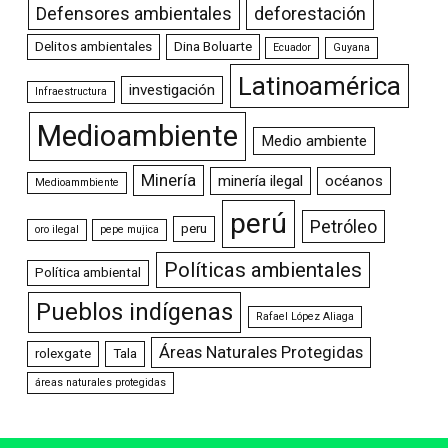
Defensores ambientales
deforestación
Delitos ambientales
Dina Boluarte
Ecuador
Guyana
Latinoamérica
investigación
Infraestructura
Medioambiente
Medio ambiente
Minería
minería ilegal
océanos
Medioammbiente
perú
Petróleo
peru
oro ilegal
pepe mujica
Políticas ambientales
Política ambiental
Pueblos indígenas
Rafael López Aliaga
Áreas Naturales Protegidas
rolexgate
Tala
áreas naturales protegidas