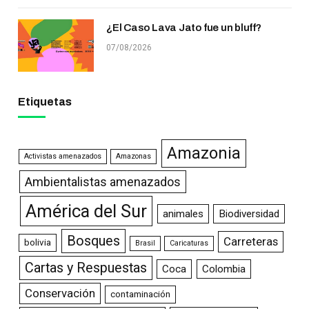
¿El Caso Lava Jato fue un bluff?
07/08/2026
Etiquetas
Amazonia
Activistas amenazados
Amazonas
Ambientalistas amenazados
América del Sur
animales
Biodiversidad
Bosques
Carreteras
bolivia
Brasil
Caricaturas
Cartas y Respuestas
Coca
Colombia
Conservación
contaminación