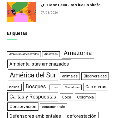
¿El Caso Lava Jato fue un bluff?
07/08/2026
Etiquetas
Amazonia
Activistas amenazados
Amazonas
Ambientalistas amenazados
América del Sur
animales
Biodiversidad
Bosques
Carreteras
bolivia
Brasil
Caricaturas
Cartas y Respuestas
Coca
Colombia
Conservación
contaminación
Defensores ambientales
deforestación