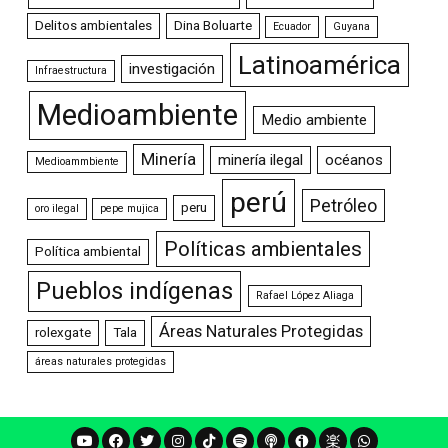
Delitos ambientales
Dina Boluarte
Ecuador
Guyana
Latinoamérica
investigación
Infraestructura
Medioambiente
Medio ambiente
Minería
minería ilegal
océanos
Medioammbiente
perú
Petróleo
peru
oro ilegal
pepe mujica
Políticas ambientales
Política ambiental
Pueblos indígenas
Rafael López Aliaga
Áreas Naturales Protegidas
rolexgate
Tala
áreas naturales protegidas