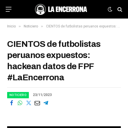
»
»
Inicio
Noticiero
CIENTOS de futbolistas peruanos expuestos: hackean datos de FPF #LaEncerrona
CIENTOS de futbolistas
peruanos expuestos:
hackean datos de FPF
#LaEncerrona
23/11/2023
NOTICIERO