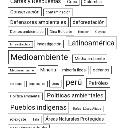
Cartas y Respuestas
Coca
Colombia
Conservación
contaminación
Defensores ambientales
deforestación
Delitos ambientales
Dina Boluarte
Ecuador
Guyana
Latinoamérica
investigación
Infraestructura
Medioambiente
Medio ambiente
Minería
minería ilegal
océanos
Medioammbiente
perú
Petróleo
peru
oro ilegal
pepe mujica
Políticas ambientales
Política ambiental
Pueblos indígenas
Rafael López Aliaga
Áreas Naturales Protegidas
rolexgate
Tala
áreas naturales protegidas