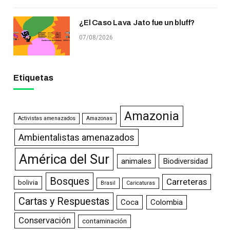
¿El Caso Lava Jato fue un bluff?
07/08/2026
Etiquetas
Amazonia
Activistas amenazados
Amazonas
Ambientalistas amenazados
América del Sur
animales
Biodiversidad
Bosques
Carreteras
bolivia
Brasil
Caricaturas
Cartas y Respuestas
Coca
Colombia
Conservación
contaminación