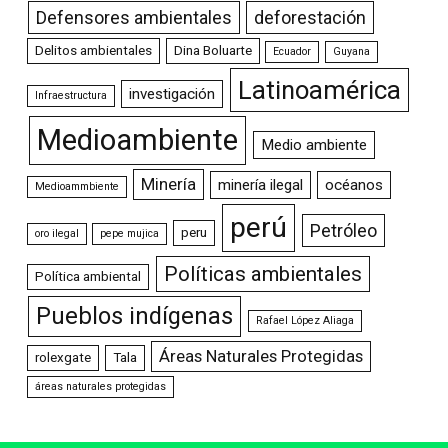
Defensores ambientales
deforestación
Delitos ambientales
Dina Boluarte
Ecuador
Guyana
Latinoamérica
investigación
Infraestructura
Medioambiente
Medio ambiente
Minería
minería ilegal
océanos
Medioammbiente
perú
Petróleo
peru
oro ilegal
pepe mujica
Políticas ambientales
Política ambiental
Pueblos indígenas
Rafael López Aliaga
Áreas Naturales Protegidas
rolexgate
Tala
áreas naturales protegidas