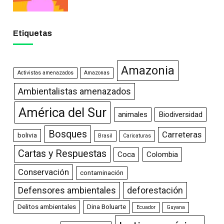
Etiquetas
Amazonia
Activistas amenazados
Amazonas
Ambientalistas amenazados
América del Sur
animales
Biodiversidad
Bosques
Carreteras
bolivia
Brasil
Caricaturas
Cartas y Respuestas
Coca
Colombia
Conservación
contaminación
Defensores ambientales
deforestación
Delitos ambientales
Dina Boluarte
Ecuador
Guyana