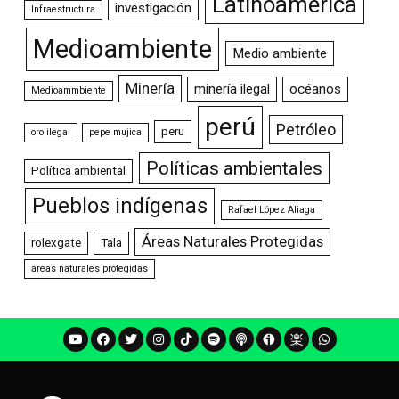
Latinoamérica
investigación
Infraestructura
Medioambiente
Medio ambiente
Minería
minería ilegal
océanos
Medioammbiente
perú
Petróleo
peru
oro ilegal
pepe mujica
Políticas ambientales
Política ambiental
Pueblos indígenas
Rafael López Aliaga
Áreas Naturales Protegidas
rolexgate
Tala
áreas naturales protegidas