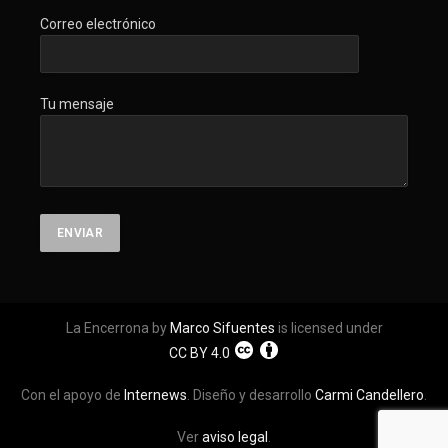
Correo electrónico
Tu mensaje
La Encerrona by
Marco Sifuentes
is licensed under
CC BY 4.0
Con el apoyo de
Internews
. Diseño y desarrollo
Carmi Candellero
.
Ver
aviso legal
.