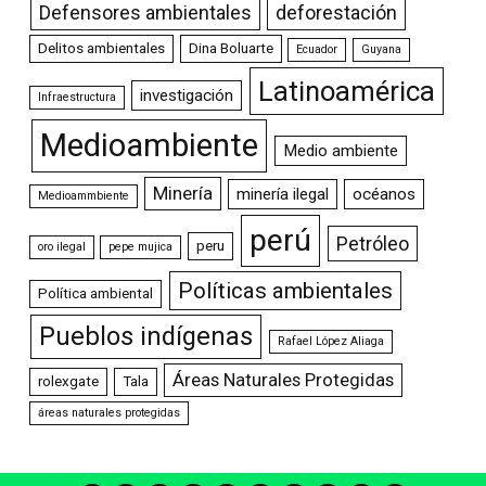
Defensores ambientales
deforestación
Delitos ambientales
Dina Boluarte
Ecuador
Guyana
Latinoamérica
investigación
Infraestructura
Medioambiente
Medio ambiente
Minería
minería ilegal
océanos
Medioammbiente
perú
Petróleo
peru
oro ilegal
pepe mujica
Políticas ambientales
Política ambiental
Pueblos indígenas
Rafael López Aliaga
Áreas Naturales Protegidas
rolexgate
Tala
áreas naturales protegidas