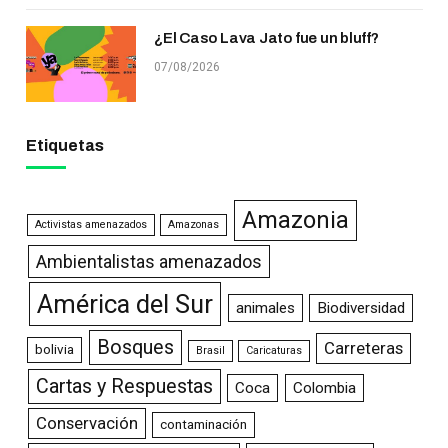
¿El Caso Lava Jato fue un bluff?
07/08/2026
Etiquetas
Amazonia
Activistas amenazados
Amazonas
Ambientalistas amenazados
América del Sur
animales
Biodiversidad
Bosques
Carreteras
bolivia
Brasil
Caricaturas
Cartas y Respuestas
Coca
Colombia
Conservación
contaminación