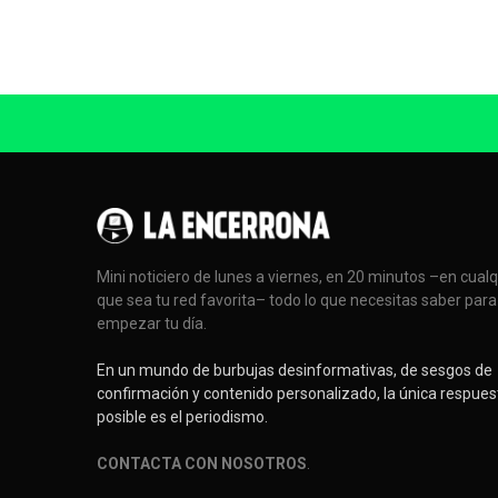
Mini noticiero de lunes a viernes, en 20 minutos –en cual
que sea tu red favorita– todo lo que necesitas saber para
empezar tu día.
En un mundo de burbujas desinformativas, de sesgos de
confirmación y contenido personalizado, la única respues
posible es el periodismo.
CONTACTA CON NOSOTROS
.