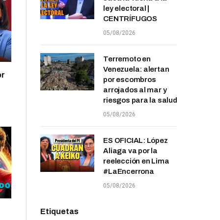
ley electoral |
CENTRÍFUGOS
05/08/2026
Terremoto en
Venezuela: alertan
or
por escombros
arrojados al mar y
riesgos para la salud
05/08/2026
ES OFICIAL: López
Aliaga va por la
reelección en Lima
#LaEncerrona
05/08/2026
Etiquetas