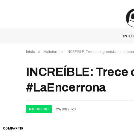
INIC
»
»
Inicio
Noticiero
INCREÍBLE: Trece congresistas se fuer
INCREÍBLE: Trece c
#LaEncerrona
NOTICIERO
29/09/2023
COMPARTIR