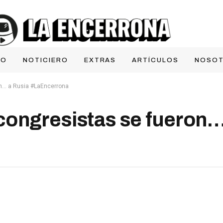
IO
NOTICIERO
EXTRAS
ARTÍCULOS
NOSO
on… a Rusia #LaEncerrona
ongresistas se fueron…