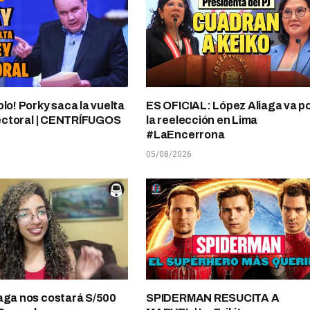
plo! Porky saca la vuelta
ES OFICIAL: López Aliaga va p
electoral | CENTRÍFUGOS
la reelección en Lima
#LaEncerrona
05/08/2026
aga nos costará S/500
SPIDERMAN RESUCITA A