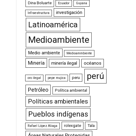
Dina Boluarte
Ecuador
Guyana
investigación
Infraestructura
Latinoamérica
Medioambiente
Medio ambiente
Medioammbiente
Minería
minería ilegal
océanos
perú
peru
oro ilegal
pepe mujica
Petróleo
Política ambiental
Políticas ambientales
Pueblos indígenas
rolexgate
Tala
Rafael López Aliaga
Áreas Naturales Protegidas