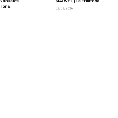
 anuales
MARVEL | La Frikitona
rrona
03/08/2026