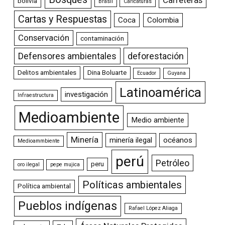
bolivia
Brasil
Caricaturas
Cartas y Respuestas
Coca
Colombia
Conservación
contaminación
Defensores ambientales
deforestación
Delitos ambientales
Dina Boluarte
Ecuador
Guyana
Latinoamérica
investigación
Infraestructura
Medioambiente
Medio ambiente
Minería
minería ilegal
océanos
Medioammbiente
perú
Petróleo
peru
oro ilegal
pepe mujica
Políticas ambientales
Política ambiental
Pueblos indígenas
Rafael López Aliaga