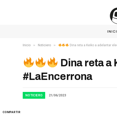
INIC
»
»
Inicio
Noticiero
Dina reta a Keiko a adelantar e
Dina reta a 
#LaEncerrona
NOTICIERO
21/06/2023
COMPARTIR