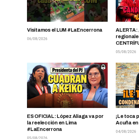
Visitamos el LUM #LaEncerrona
ALERTA: 
regionale
06/08/2026
CENTRÍF
05/08/2026
ES OFICIAL: López Aliaga va por
¡Le toca 
la reelección en Lima
Acuña en T
#LaEncerrona
04/08/2026
05/08/2026