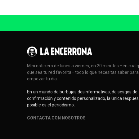
Mini noticiero de lunes a viernes, en 20 minutos –en cual
que sea tu red favorita– todo lo que necesitas saber para
empezar tu día.
En un mundo de burbujas desinformativas, de sesgos de
confirmación y contenido personalizado, la única respues
posible es el periodismo.
CONTACTA CON NOSOTROS
.