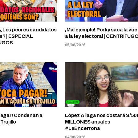
¿Los peores candidatos
¡Mal ejemplo! Porky saca la vue
s? | ESPECIAL
a la ley electoral | CENTRÍFUG
UGOS
05/08/2026
pagar! Condenan a
López Aliaga nos costará S/50
rujillo
MILLONES anuales
#LaEncerrona
04/08/2026