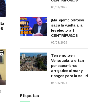
CENTRÍFUGOS
05/08/2026
¡Mal ejemplo! Porky
lta
saca la vuelta a la
OS
ley electoral |
CENTRÍFUGOS
05/08/2026
Terremoto en
Venezuela: alertan
por escombros
arrojados al mar y
riesgos para la salud
05/08/2026
0
Etiquetas