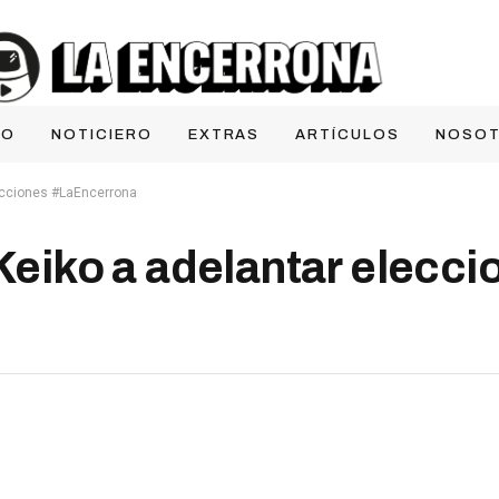
IO
NOTICIERO
EXTRAS
ARTÍCULOS
NOSO
lecciones #LaEncerrona
Keiko a adelantar elecci