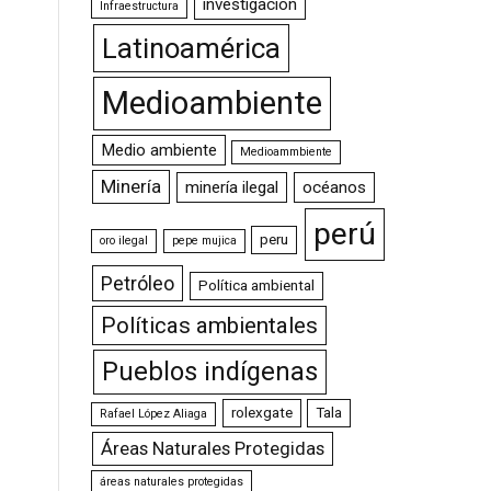
investigación
Infraestructura
Latinoamérica
Medioambiente
Medio ambiente
Medioammbiente
Minería
minería ilegal
océanos
perú
peru
oro ilegal
pepe mujica
Petróleo
Política ambiental
Políticas ambientales
Pueblos indígenas
rolexgate
Tala
Rafael López Aliaga
Áreas Naturales Protegidas
áreas naturales protegidas