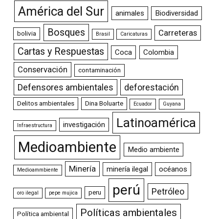
América del Sur
animales
Biodiversidad
Bosques
Carreteras
bolivia
Brasil
Caricaturas
Cartas y Respuestas
Coca
Colombia
Conservación
contaminación
Defensores ambientales
deforestación
Delitos ambientales
Dina Boluarte
Ecuador
Guyana
Latinoamérica
investigación
Infraestructura
Medioambiente
Medio ambiente
Minería
minería ilegal
océanos
Medioammbiente
perú
Petróleo
peru
oro ilegal
pepe mujica
Políticas ambientales
Política ambiental