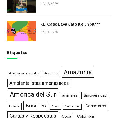
07/08/2026
¿El Caso Lava Jato fue un bluff?
07/08/2026
Etiquetas
Amazonia
Activistas amenazados
Amazonas
Ambientalistas amenazados
América del Sur
animales
Biodiversidad
Bosques
Carreteras
bolivia
Brasil
Caricaturas
Cartas y Respuestas
Coca
Colombia