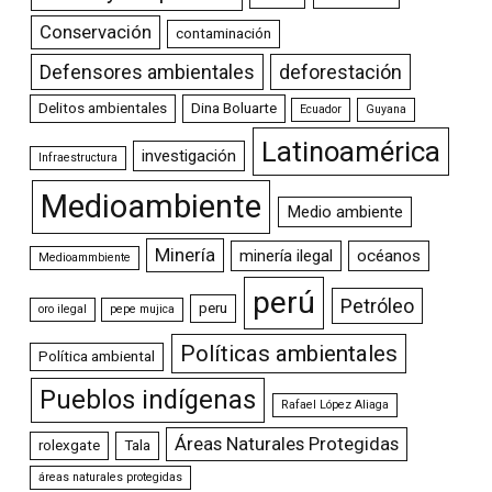
Conservación
contaminación
Defensores ambientales
deforestación
Delitos ambientales
Dina Boluarte
Ecuador
Guyana
Latinoamérica
investigación
Infraestructura
Medioambiente
Medio ambiente
Minería
minería ilegal
océanos
Medioammbiente
perú
Petróleo
peru
oro ilegal
pepe mujica
Políticas ambientales
Política ambiental
Pueblos indígenas
Rafael López Aliaga
Áreas Naturales Protegidas
rolexgate
Tala
áreas naturales protegidas