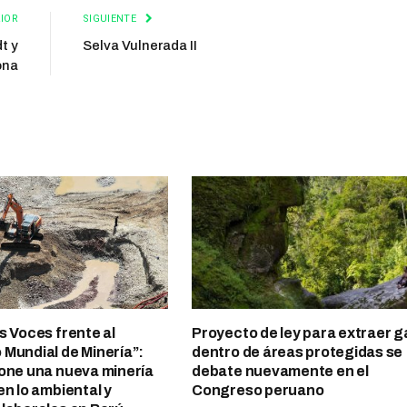
IOR
SIGUIENTE
t y
Selva Vulnerada II
ona
s Voces frente al
Proyecto de ley para extraer g
Mundial de Minería”:
dentro de áreas protegidas se
one una nueva minería
debate nuevamente en el
en lo ambiental y
Congreso peruano