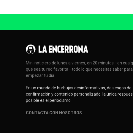
Mini noticiero de lunes a viernes, en 20 minutos –en cual
que sea tu red favorita– todo lo que necesitas saber para
empezar tu día.
En un mundo de burbujas desinformativas, de sesgos de
confirmación y contenido personalizado, la única respues
posible es el periodismo.
CONTACTA CON NOSOTROS
.