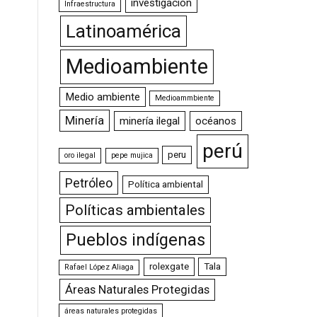
investigación
Infraestructura
Latinoamérica
Medioambiente
Medio ambiente
Medioammbiente
Minería
minería ilegal
océanos
perú
peru
oro ilegal
pepe mujica
Petróleo
Política ambiental
Políticas ambientales
Pueblos indígenas
rolexgate
Tala
Rafael López Aliaga
Áreas Naturales Protegidas
áreas naturales protegidas