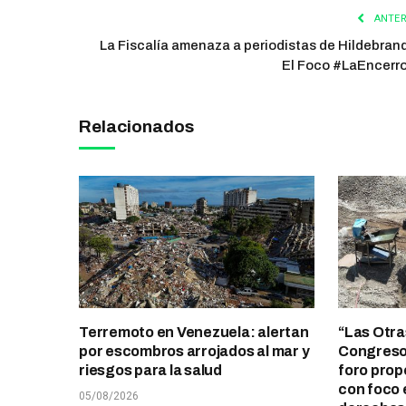
ANTER
La Fiscalía amenaza a periodistas de Hildebrand
El Foco #LaEncerr
Relacionados
Terremoto en Venezuela: alertan
“Las Otra
por escombros arrojados al mar y
Congreso 
riesgos para la salud
foro prop
con foco 
05/08/2026