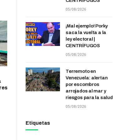
CENTRÍFUGOS
05/08/2026
¡Mal ejemplo! Porky
saca la vuelta a la
ley electoral |
CENTRÍFUGOS
05/08/2026
Terremoto en
Venezuela: alertan
a
por escombros
res
arrojados al mar y
riesgos para la salud
05/08/2026
Etiquetas