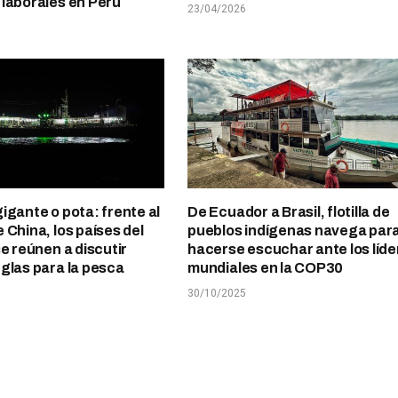
laborales en Perú
23/04/2026
igante o pota: frente al
De Ecuador a Brasil, flotilla de
 China, los países del
pueblos indígenas navega par
se reúnen a discutir
hacerse escuchar ante los líde
glas para la pesca
mundiales en la COP30
30/10/2025