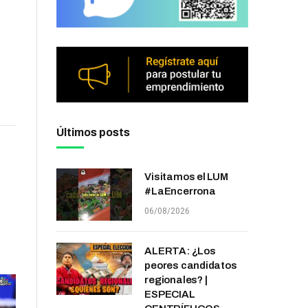
Últimos posts
l
Visitamos el LUM
#LaEncerrona
06/08/2026
ALERTA: ¿Los
peores candidatos
regionales? |
ESPECIAL