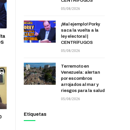
CENTRÍFUGOS
05/08/2026
¡Mal ejemplo! Porky
saca la vuelta a la
lta
ley electoral |
OS
CENTRÍFUGOS
05/08/2026
Terremoto en
Venezuela: alertan
por escombros
arrojados al mar y
riesgos para la salud
05/08/2026
Etiquetas
0