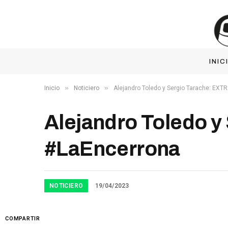
INIC
»
»
Inicio
Noticiero
Alejandro Toledo y Sergio Tarache: EX
Alejandro Toledo 
#LaEncerrona
NOTICIERO
19/04/2023
COMPARTIR