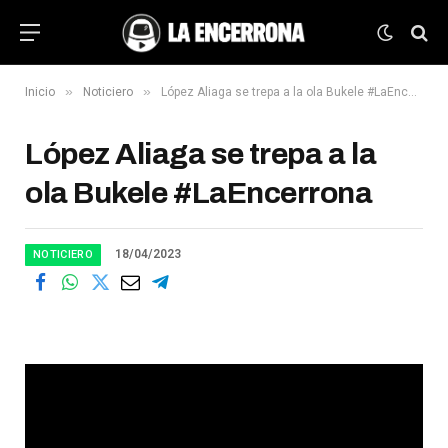
»
»
Inicio
Noticiero
López Aliaga se trepa a la ola Bukele #LaEncerrona
López Aliaga se trepa a la
ola Bukele #LaEncerrona
18/04/2023
NOTICIERO