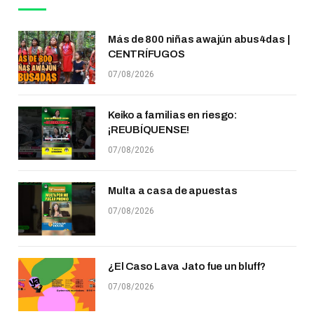
Más de 800 niñas awajún abus4das |
CENTRÍFUGOS
07/08/2026
Keiko a familias en riesgo:
¡REUBÍQUENSE!
07/08/2026
Multa a casa de apuestas
07/08/2026
¿El Caso Lava Jato fue un bluff?
07/08/2026