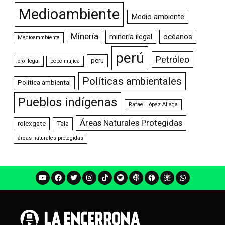
Medioambiente
Medio ambiente
Minería
minería ilegal
océanos
Medioammbiente
perú
Petróleo
peru
oro ilegal
pepe mujica
Políticas ambientales
Política ambiental
Pueblos indígenas
Rafael López Aliaga
Áreas Naturales Protegidas
rolexgate
Tala
áreas naturales protegidas