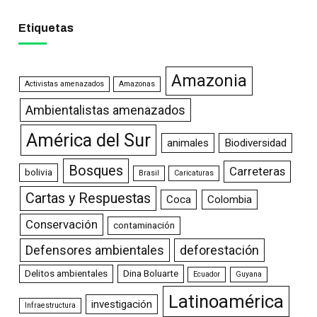
Etiquetas
Amazonia
Activistas amenazados
Amazonas
Ambientalistas amenazados
América del Sur
animales
Biodiversidad
Bosques
Carreteras
bolivia
Brasil
Caricaturas
Cartas y Respuestas
Coca
Colombia
Conservación
contaminación
Defensores ambientales
deforestación
Delitos ambientales
Dina Boluarte
Ecuador
Guyana
Latinoamérica
investigación
Infraestructura