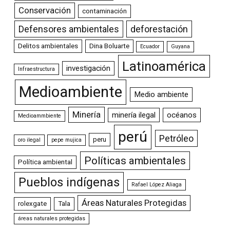
Conservación
contaminación
Defensores ambientales
deforestación
Delitos ambientales
Dina Boluarte
Ecuador
Guyana
Latinoamérica
investigación
Infraestructura
Medioambiente
Medio ambiente
Minería
minería ilegal
océanos
Medioammbiente
perú
Petróleo
peru
oro ilegal
pepe mujica
Políticas ambientales
Política ambiental
Pueblos indígenas
Rafael López Aliaga
Áreas Naturales Protegidas
rolexgate
Tala
áreas naturales protegidas