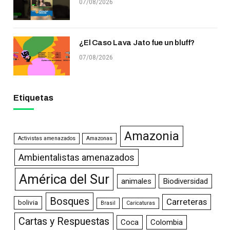
07/08/2026
¿El Caso Lava Jato fue un bluff?
07/08/2026
Etiquetas
Amazonia
Activistas amenazados
Amazonas
Ambientalistas amenazados
América del Sur
animales
Biodiversidad
Bosques
Carreteras
bolivia
Brasil
Caricaturas
Cartas y Respuestas
Coca
Colombia