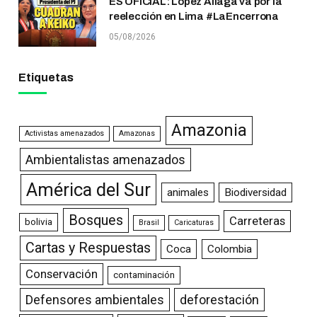
ES OFICIAL: López Aliaga va por la
reelección en Lima #LaEncerrona
05/08/2026
Etiquetas
Amazonia
Activistas amenazados
Amazonas
Ambientalistas amenazados
América del Sur
animales
Biodiversidad
Bosques
Carreteras
bolivia
Brasil
Caricaturas
Cartas y Respuestas
Coca
Colombia
Conservación
contaminación
Defensores ambientales
deforestación