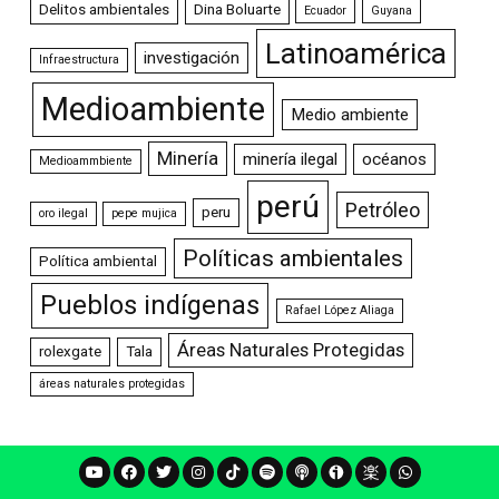
Delitos ambientales
Dina Boluarte
Ecuador
Guyana
Latinoamérica
investigación
Infraestructura
Medioambiente
Medio ambiente
Minería
minería ilegal
océanos
Medioammbiente
perú
Petróleo
peru
oro ilegal
pepe mujica
Políticas ambientales
Política ambiental
Pueblos indígenas
Rafael López Aliaga
Áreas Naturales Protegidas
rolexgate
Tala
áreas naturales protegidas