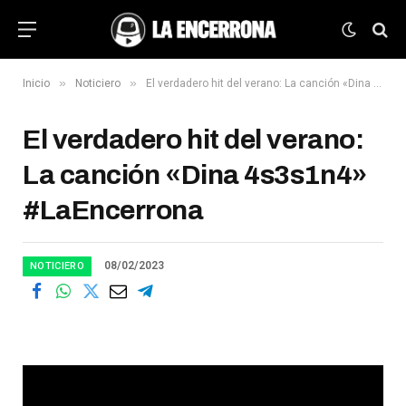
»
»
Inicio
Noticiero
El verdadero hit del verano: La canción «Dina 4s3s1n4» #LaEncerrona
El verdadero hit del verano:
La canción «Dina 4s3s1n4»
#LaEncerrona
08/02/2023
NOTICIERO